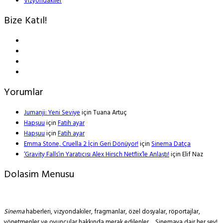
Vizyondakiler
Bize Katıl!
Yorumlar
Jumanji: Yeni Seviye
için
Tuana Artuç
Hapşuu
için
Fatih ayar
Hapşuu
için
Fatih ayar
Emma Stone, Cruella 2 İçin Geri Dönüyor!
için
Sinema Datça
‘Gravity Falls’ın Yaratıcısı Alex Hirsch Netflix’le Anlaştı!
için
Elif Naz
Dolasim Menusu
Sinema
haberleri, vizyondakiler, fragmanlar, özel dosyalar, röportajlar,
yönetmenler ve oyuncular hakkında merak edilenler… Sinemaya dair her şey!