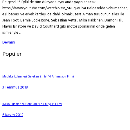
Belgesel 15 Eylül'de tüm dünyada aynı anda yayınlanacak.
https://www.youtube.com/watch?v=V_5NFg-e0bA Belgeselde Schumacher,
eşi, babası ve erkek kardeşi de dahil olmak üzere Alman sürücünün ailesi ile
Jean Todt, Bernie Ecclestone, Sebastian Vettel, Mika Häkkinen, Damon Hill,
Flavio Briatore ve David Coulthard gibi motor sporlarının önde gelen
isimleriyle ...
Devamı
Popüler
Mutlaka İzlenmesi Gereken En İyi 14 Animasyon Filmi
3 Temmuz 2018
IMDb Puanlarına Göre 2019’un En İyi 15 Filmi
6 Kasım 2019