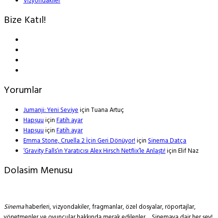
Vizyondakiler
Bize Katıl!
Yorumlar
Jumanji: Yeni Seviye
için
Tuana Artuç
Hapşuu
için
Fatih ayar
Hapşuu
için
Fatih ayar
Emma Stone, Cruella 2 İçin Geri Dönüyor!
için
Sinema Datça
‘Gravity Falls’ın Yaratıcısı Alex Hirsch Netflix’le Anlaştı!
için
Elif Naz
Dolasim Menusu
Sinema
haberleri, vizyondakiler, fragmanlar, özel dosyalar, röportajlar,
yönetmenler ve oyuncular hakkında merak edilenler… Sinemaya dair her şey!