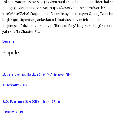
Joker'in yardımcısı ve sevgilisiyken nasıl antikahramanların lideri haline
geldiği gözler önüne seriliyor. https://www.youtube.com/watch?
v=kGM4uYZzfu0 Fragmanda, "Joker'le ayrıldık." diyen Quinn, "Yeni bir
başlangıç istiyordum, anlaşılan o ki kurtuluş arayan tek kadın ben
değilmişim!" diye devam ediyor. 'Birds of Prey' fragmanı, bugüne kadar
yalnızca 'It: Chapter 2' ...
Devamı
Popüler
Mutlaka İzlenmesi Gereken En İyi 14 Animasyon Filmi
3 Temmuz 2018
IMDb Puanlarına Göre 2019’un En İyi 15 Filmi
6 Kasım 2019