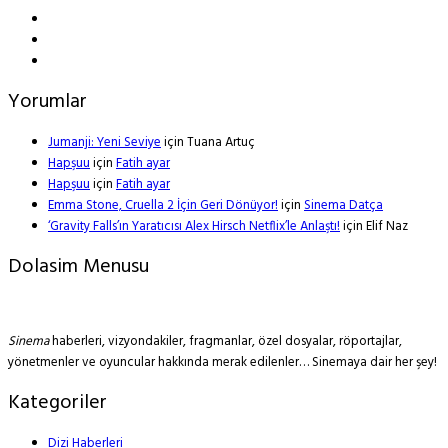
Yorumlar
Jumanji: Yeni Seviye
için
Tuana Artuç
Hapşuu
için
Fatih ayar
Hapşuu
için
Fatih ayar
Emma Stone, Cruella 2 İçin Geri Dönüyor!
için
Sinema Datça
‘Gravity Falls’ın Yaratıcısı Alex Hirsch Netflix’le Anlaştı!
için
Elif Naz
Dolasim Menusu
Sinema
haberleri, vizyondakiler, fragmanlar, özel dosyalar, röportajlar,
yönetmenler ve oyuncular hakkında merak edilenler… Sinemaya dair her şey!
Kategoriler
Dizi Haberleri