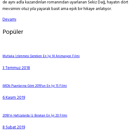
de aynı adla kazandırılan romanından uyarlanan Sekiz Dağ, hayatın dört
mevsimini otuz yıla yayarak basit ama epik bir hikaye anlatıyor.
Devamı
Popüler
Mutlaka İzlenmesi Gereken En İyi 14 Animasyon Filmi
3 Temmuz 2018
IMDb Puanlarına Göre 2019’un En İyi 15 Filmi
6 Kasım 2019
2018’in Hafızalarda İz Bırakan En İyi 20 Filmi
8 Şubat 2019