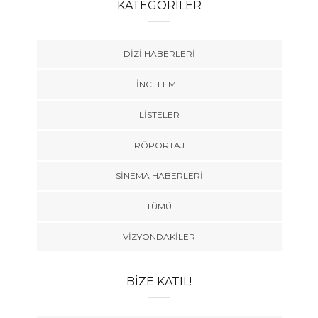
KATEGORILER
DIZI HABERLERI
İNCELEME
LISTELER
RÖPORTAJ
SINEMA HABERLERI
TÜMÜ
VIZYONDAKILER
BIZE KATIL!