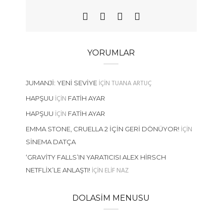
YORUMLAR
IÇIN
TUANA ARTUÇ
JUMANJI: YENI SEVIYE
IÇIN
HAPŞUU
FATIH AYAR
IÇIN
HAPŞUU
FATIH AYAR
IÇIN
EMMA STONE, CRUELLA 2 İÇIN GERI DÖNÜYOR!
SINEMA DATÇA
‘GRAVITY FALLS’IN YARATICISI ALEX HIRSCH
IÇIN
ELIF NAZ
NETFLIX’LE ANLAŞTI!
DOLASIM MENUSU