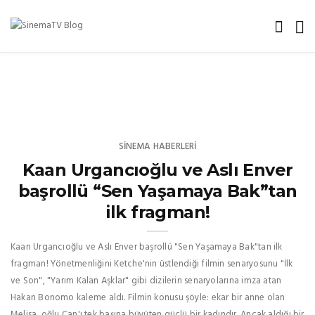
SINEMA HABERLERI
Kaan Urgancıoğlu ve Aslı Enver
başrollü “Sen Yaşamaya Bak”tan
ilk fragman!
Kaan Urgancıoğlu ve Aslı Enver başrollü "Sen Yaşamaya Bak"tan ilk
fragman! Yönetmenliğini Ketche'nin üstlendiği filmin senaryosunu "İlk
ve Son", "Yarım Kalan Aşklar" gibi dizilerin senaryolarına imza atan
Hakan Bonomo kaleme aldı. Filmin konusu şöyle: ekar bir anne olan
Melisa, oğlu Can'ı tek başına büyüten güçlü bir kadındır. Ancak aldığı bir