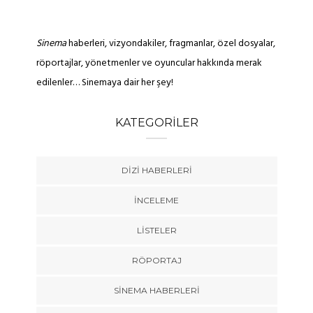
Sinema
haberleri, vizyondakiler, fragmanlar, özel dosyalar,
röportajlar, yönetmenler ve oyuncular hakkında merak
edilenler… Sinemaya dair her şey!
KATEGORILER
DIZI HABERLERI
İNCELEME
LISTELER
RÖPORTAJ
SINEMA HABERLERI