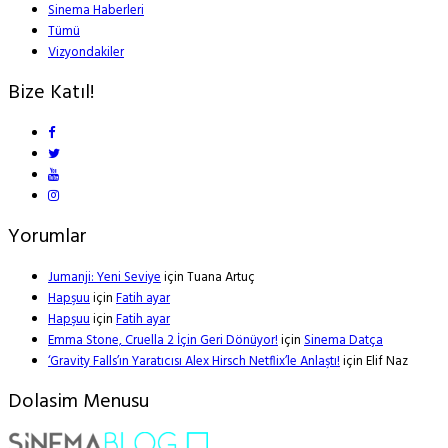
Sinema Haberleri
Tümü
Vizyondakiler
Bize Katıl!
Yorumlar
Jumanji: Yeni Seviye
için
Tuana Artuç
Hapşuu
için
Fatih ayar
Hapşuu
için
Fatih ayar
Emma Stone, Cruella 2 İçin Geri Dönüyor!
için
Sinema Datça
‘Gravity Falls’ın Yaratıcısı Alex Hirsch Netflix’le Anlaştı!
için
Elif Naz
Dolasim Menusu