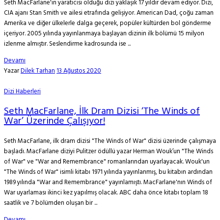
Seth MacFarlane'in yaratıcısı olduğu dizi yaklaşık 17 yıldır devam ediyor. Dizi,
CIA ajanı Stan Smith ve ailesi etrafında gelişiyor. American Dad, çoğu zaman
Amerika ve diğer ülkelerle dalga geçerek, popüler kültürden bol gönderme
içeriyor. 2005 yılında yayınlanmaya başlayan dizinin ilk bölümü 15 milyon
izlenme almıştır. Seslendirme kadrosunda ise ...
Devamı
Yazar
Dilek Tarhan
13 Ağustos 2020
Dizi Haberleri
Seth MacFarlane, İlk Dram Dizisi ‘The Winds of
War’ Üzerinde Çalışıyor!
Seth MacFarlane, ilk dram dizisi "The Winds of War" dizisi üzerinde çalışmaya
başladı. MacFarlane diziyi Pulitzer ödüllü yazar Herman Wouk’un "The Winds
of War" ve "War and Remembrance" romanlarından uyarlayacak. Wouk'un
"The Winds of War" isimli kitabı 1971 yılında yayınlanmış, bu kitabın ardından
1989 yılında "War and Remembrance" yayınlamıştı. MacFarlane'nın Winds of
War uyarlaması ikinci kez yapılmış olacak. ABC daha önce kitabı toplam 18
saatlik ve 7 bölümden oluşan bir ...
Devamı