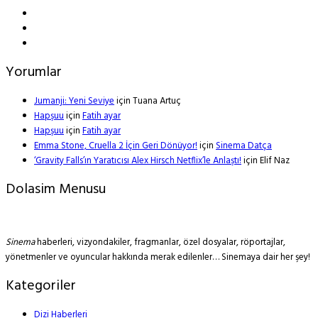
Yorumlar
Jumanji: Yeni Seviye
için
Tuana Artuç
Hapşuu
için
Fatih ayar
Hapşuu
için
Fatih ayar
Emma Stone, Cruella 2 İçin Geri Dönüyor!
için
Sinema Datça
‘Gravity Falls’ın Yaratıcısı Alex Hirsch Netflix’le Anlaştı!
için
Elif Naz
Dolasim Menusu
Sinema
haberleri, vizyondakiler, fragmanlar, özel dosyalar, röportajlar,
yönetmenler ve oyuncular hakkında merak edilenler… Sinemaya dair her şey!
Kategoriler
Dizi Haberleri