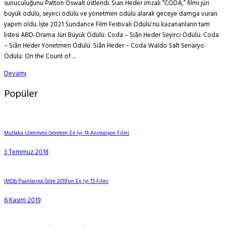
sunuculuğunu Patton Oswalt üstlendi. Sian Heder imzalı “CODA,” filmi jüri
büyük ödülü, seyirci ödülü ve yönetmen ödülü alarak geceye damga vuran
yapım oldu. İşte 2021 Sundance Film Festivali Ödülü'nü kazananların tam
listesi ABD-Drama Jüri Büyük Ödülü: Coda – Siân Heder Seyirci Ödülü: Coda
– Siân Heder Yönetmen Ödülü: Siân Heder – Coda Waldo Salt Senaryo
Ödülü: On the Count of ...
Devamı
Popüler
Mutlaka İzlenmesi Gereken En İyi 14 Animasyon Filmi
3 Temmuz 2018
IMDb Puanlarına Göre 2019’un En İyi 15 Filmi
6 Kasım 2019