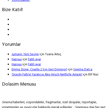
Vizyondakiler
Bize Katıl!
Yorumlar
Jumanji: Yeni Seviye
için
Tuana Artuç
Hapşuu
için
Fatih ayar
Hapşuu
için
Fatih ayar
Emma Stone, Cruella 2 İçin Geri Dönüyor!
için
Sinema Datça
‘Gravity Falls’ın Yaratıcısı Alex Hirsch Netflix’le Anlaştı!
için
Elif Naz
Dolasim Menusu
Sinema
haberleri, vizyondakiler, fragmanlar, özel dosyalar, röportajlar,
yönetmenler ve oyuncular hakkında merak edilenler… Sinemaya dair her şey!