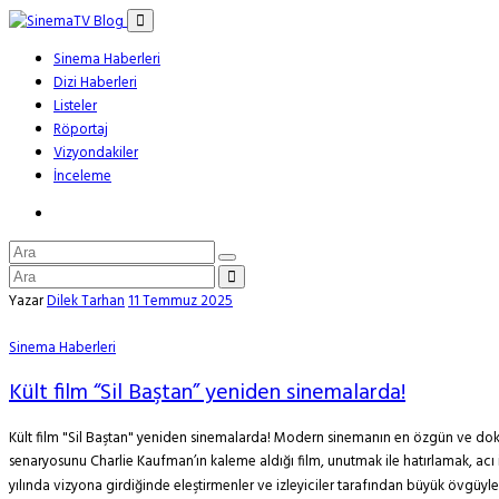
Sinema Haberleri
Dizi Haberleri
Listeler
Röportaj
Vizyondakiler
İnceleme
Yazar
Dilek Tarhan
11 Temmuz 2025
Sinema Haberleri
Kült film “Sil Baştan” yeniden sinemalarda!
Kült film "Sil Baştan" yeniden sinemalarda! Modern sinemanın en özgün ve dokun
senaryosunu Charlie Kaufman’ın kaleme aldığı film, unutmak ile hatırlamak, acı
yılında vizyona girdiğinde eleştirmenler ve izleyiciler tarafından büyük övgüyle ka