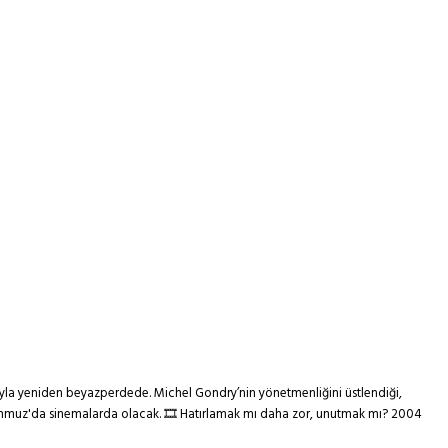
sıyla yeniden beyazperdede. Michel Gondry’nin yönetmenliğini üstlendiği,
18 Temmuz'da sinemalarda olacak. 🎞 Hatırlamak mı daha zor, unutmak mı? 2004