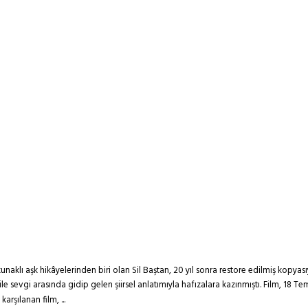
aklı aşk hikâyelerinden biri olan Sil Baştan, 20 yıl sonra restore edilmiş kopya
 ile sevgi arasında gidip gelen şiirsel anlatımıyla hafızalara kazınmıştı. Film, 
rşılanan film, ...