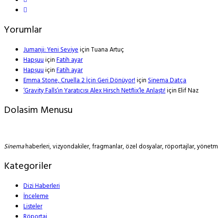
Yorumlar
Jumanji: Yeni Seviye
için
Tuana Artuç
Hapşuu
için
Fatih ayar
Hapşuu
için
Fatih ayar
Emma Stone, Cruella 2 İçin Geri Dönüyor!
için
Sinema Datça
‘Gravity Falls’ın Yaratıcısı Alex Hirsch Netflix’le Anlaştı!
için
Elif Naz
Dolasim Menusu
Sinema
haberleri, vizyondakiler, fragmanlar, özel dosyalar, röportajlar, yöne
Kategoriler
Dizi Haberleri
İnceleme
Listeler
Röportaj