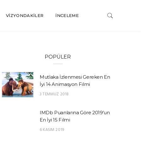
VIZYONDAKILER
İNCELEME
POPÜLER
Mutlaka İzlenmesi Gereken En
İyi 14 Animasyon Filmi
3 TEMMUZ 2018
IMDb Puanlarına Göre 2019’un
En İyi 15 Filmi
6 KASIM 2019