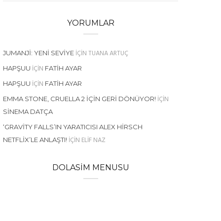
YORUMLAR
IÇIN
TUANA ARTUÇ
JUMANJI: YENI SEVIYE
IÇIN
HAPŞUU
FATIH AYAR
IÇIN
HAPŞUU
FATIH AYAR
IÇIN
EMMA STONE, CRUELLA 2 İÇIN GERI DÖNÜYOR!
SINEMA DATÇA
‘GRAVITY FALLS’IN YARATICISI ALEX HIRSCH
IÇIN
ELIF NAZ
NETFLIX’LE ANLAŞTI!
DOLASIM MENUSU