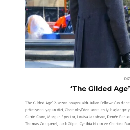
DIZ
‘The Gilded Age’ 
‘The Gilded Age’ 2. sezon onayını aldı. Julian Fellowes’un dö
prömiyerini yapan dizi, Chernobyl’den sonra en iyi başlangıç y
Carrie Coon, Morgan Spector, Louisa Jacobson, Denée Benton,
Thomas Cocquerel, Jack Gilpin, Cynthia Nixon ve Christine Baran