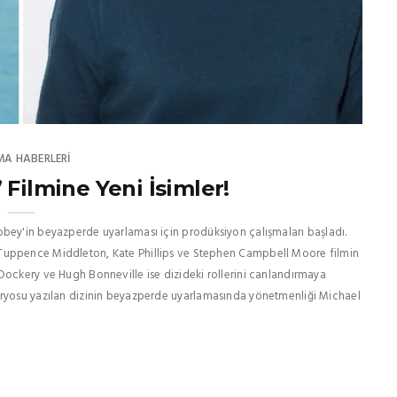
MA HABERLERI
Filmine Yeni İsimler!
bbey'in beyazperde uyarlaması için prodüksiyon çalışmaları başladı.
 Tuppence Middleton, Kate Phillips ve Stephen Campbell Moore filmin
Dockery ve Hugh Bonneville ise dizideki rollerini canlandırmaya
aryosu yazılan dizinin beyazperde uyarlamasında yönetmenliği Michael