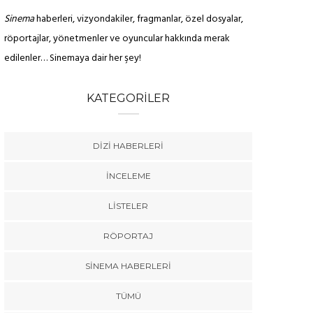
Sinema
haberleri, vizyondakiler, fragmanlar, özel dosyalar,
röportajlar, yönetmenler ve oyuncular hakkında merak
edilenler… Sinemaya dair her şey!
KATEGORILER
DIZI HABERLERI
İNCELEME
LISTELER
RÖPORTAJ
SINEMA HABERLERI
TÜMÜ