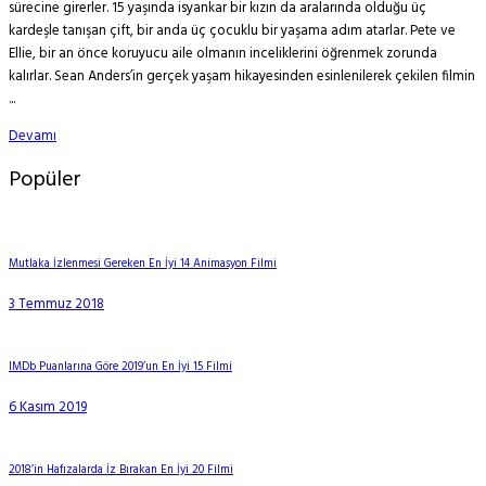
sürecine girerler. 15 yaşında isyankar bir kızın da aralarında olduğu üç
kardeşle tanışan çift, bir anda üç çocuklu bir yaşama adım atarlar. Pete ve
Ellie, bir an önce koruyucu aile olmanın inceliklerini öğrenmek zorunda
kalırlar. Sean Anders’in gerçek yaşam hikayesinden esinlenilerek çekilen filmin
...
Devamı
Popüler
Mutlaka İzlenmesi Gereken En İyi 14 Animasyon Filmi
3 Temmuz 2018
IMDb Puanlarına Göre 2019’un En İyi 15 Filmi
6 Kasım 2019
2018’in Hafızalarda İz Bırakan En İyi 20 Filmi