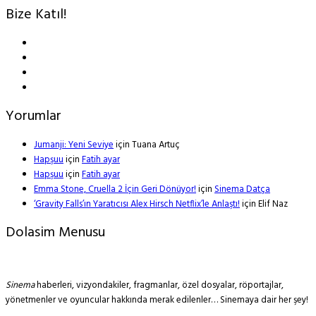
Bize Katıl!
Yorumlar
Jumanji: Yeni Seviye
için
Tuana Artuç
Hapşuu
için
Fatih ayar
Hapşuu
için
Fatih ayar
Emma Stone, Cruella 2 İçin Geri Dönüyor!
için
Sinema Datça
‘Gravity Falls’ın Yaratıcısı Alex Hirsch Netflix’le Anlaştı!
için
Elif Naz
Dolasim Menusu
Sinema
haberleri, vizyondakiler, fragmanlar, özel dosyalar, röportajlar,
yönetmenler ve oyuncular hakkında merak edilenler… Sinemaya dair her şey!