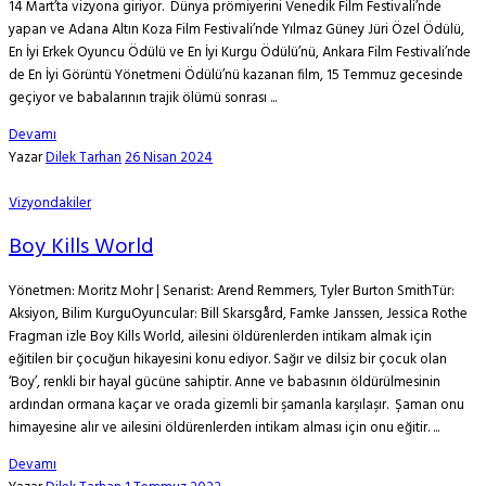
14 Mart’ta vizyona giriyor. Dünya prömiyerini Venedik Film Festivali’nde
yapan ve Adana Altın Koza Film Festivali’nde Yılmaz Güney Jüri Özel Ödülü,
En İyi Erkek Oyuncu Ödülü ve En İyi Kurgu Ödülü’nü, Ankara Film Festivali’nde
de En İyi Görüntü Yönetmeni Ödülü’nü kazanan film, 15 Temmuz gecesinde
geçiyor ve babalarının trajik ölümü sonrası ...
Devamı
Yazar
Dilek Tarhan
26 Nisan 2024
Vizyondakiler
Boy Kills World
Yönetmen: Moritz Mohr | Senarist: Arend Remmers, Tyler Burton SmithTür:
Aksiyon, Bilim KurguOyuncular: Bill Skarsgård, Famke Janssen, Jessica Rothe
Fragman izle Boy Kills World, ailesini öldürenlerden intikam almak için
eğitilen bir çocuğun hikayesini konu ediyor. Sağır ve dilsiz bir çocuk olan
‘Boy’, renkli bir hayal gücüne sahiptir. Anne ve babasının öldürülmesinin
ardından ormana kaçar ve orada gizemli bir şamanla karşılaşır. Şaman onu
himayesine alır ve ailesini öldürenlerden intikam alması için onu eğitir. ...
Devamı