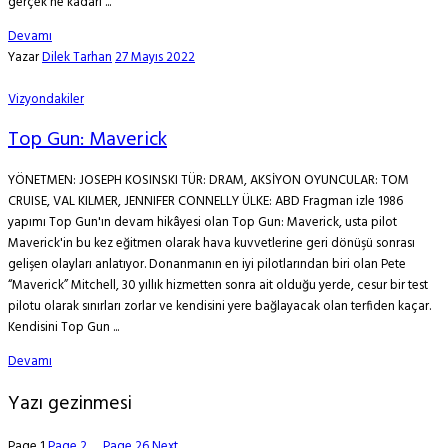
gerçek ne kadarı ...
Devamı
Yazar
Dilek Tarhan
27 Mayıs 2022
Vizyondakiler
Top Gun: Maverick
YÖNETMEN: JOSEPH KOSINSKI TÜR: DRAM, AKSİYON OYUNCULAR: TOM
CRUISE, VAL KILMER, JENNIFER CONNELLY ÜLKE: ABD Fragman izle 1986
yapımı Top Gun'ın devam hikâyesi olan Top Gun: Maverick, usta pilot
Maverick'in bu kez eğitmen olarak hava kuvvetlerine geri dönüşü sonrası
gelişen olayları anlatıyor. Donanmanın en iyi pilotlarından biri olan Pete
“Maverick” Mitchell, 30 yıllık hizmetten sonra ait olduğu yerde, cesur bir test
pilotu olarak sınırları zorlar ve kendisini yere bağlayacak olan terfiden kaçar.
Kendisini Top Gun ...
Devamı
Yazı gezinmesi
Page
1
Page
2
…
Page
26
Next