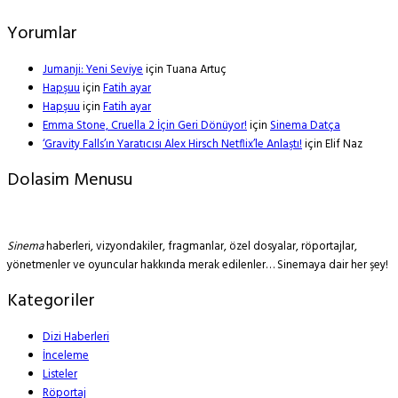
Yorumlar
Jumanji: Yeni Seviye
için
Tuana Artuç
Hapşuu
için
Fatih ayar
Hapşuu
için
Fatih ayar
Emma Stone, Cruella 2 İçin Geri Dönüyor!
için
Sinema Datça
‘Gravity Falls’ın Yaratıcısı Alex Hirsch Netflix’le Anlaştı!
için
Elif Naz
Dolasim Menusu
Sinema
haberleri, vizyondakiler, fragmanlar, özel dosyalar, röportajlar,
yönetmenler ve oyuncular hakkında merak edilenler… Sinemaya dair her şey!
Kategoriler
Dizi Haberleri
İnceleme
Listeler
Röportaj