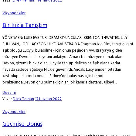
Yazar
Dilek Tarhan
1 Temmuz 2022
Vizyondakiler
Bir Kızla Tanıştım
YÖNETMEN: LUKE EVE TÜR: DRAM OYUNCULAR: BRENTON THWAITES, LILY
SULLIVAN, JOEL JACKSON ÜLKE: AVUSTRALYA Fragman izle Film, tanıştığı gibi
aşık olduğu Lucy'yi bulabilmek için onun peşinden Avustralya'ya giden
müzisyen Devon'ın hikayesini anlatıyor. Amacı bir müzisyen olmak olan
Devon, gizemli bir kız olan Lucy ile tanışıp delicesine âşık olana kadar
hayatta sadece ağabeyi Nick'e güvenirdi. Ancak, Lucy aniden ortadan
kaybolup arkasında onunla Sidney'de buluşması için bir not
bıraktığında,Devon onu bulmak için ani bir kararla destansı, ülkeyi ...
Devamı
Yazar
Dilek Tarhan
17 Haziran 2022
Vizyondakiler
Geçmişe Dönüş