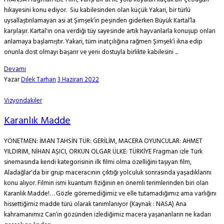
hikayesini konu ediyor. Siu kabilesinden olan küçük Yakari, bir türlü
uysallaştırılamayan asi at Şimşek’in peşinden giderken Büyük Kartal’la
karşılaşır. Kartal'ın ona verdiği tüy sayesinde artık hayvanlarla konuşup onları
anlamaya başlamıştır. Yakari, tüm inatçılığına rağmen Şimşek’i ikna edip
onunla dost olmayı başarır ve yeni dostuyla birlikte kabilesini ...
Devamı
Yazar
Dilek Tarhan
3 Haziran 2022
Vizyondakiler
Karanlık Madde
YÖNETMEN: İMAN TAHSİN TÜR: GERİLİM, MACERA OYUNCULAR: AHMET
YILDIRIM, NİHAN AŞICI, ORKUN OLGAR ÜLKE: TÜRKİYE Fragman izle Türk
sinemasında kendi kategorisinin ilk filmi olma özelliğini taşıyan film,
Aladağlar'da bir grup maceracının çıktığı yolculuk sonrasında yaşadıklarını
konu alıyor. Filmin ismi kuantum fiziğinin en önemli terimlerinden biri olan
Karanlık Madde!… Gözle göremediğimiz ve elle tutamadığımız ama varlığını
hissettiğimiz madde türü olarak tanımlanıyor (Kaynak : NASA) Ana
kahramanımız Can’ın gözünden izlediğimiz macera yaşananların ne kadarı