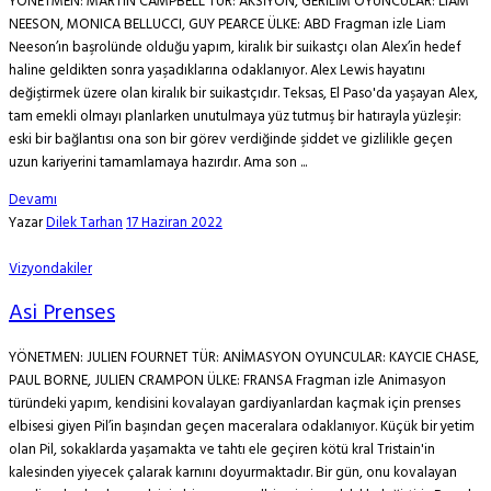
YÖNETMEN: MARTIN CAMPBELL TÜR: AKSİYON, GERİLİM OYUNCULAR: LIAM
NEESON, MONICA BELLUCCI, GUY PEARCE ÜLKE: ABD Fragman izle Liam
Neeson’ın başrolünde olduğu yapım, kiralık bir suikastçı olan Alex’in hedef
haline geldikten sonra yaşadıklarına odaklanıyor. Alex Lewis hayatını
değiştirmek üzere olan kiralık bir suikastçıdır. Teksas, El Paso'da yaşayan Alex,
tam emekli olmayı planlarken unutulmaya yüz tutmuş bir hatırayla yüzleşir:
eski bir bağlantısı ona son bir görev verdiğinde şiddet ve gizlilikle geçen
uzun kariyerini tamamlamaya hazırdır. Ama son ...
Devamı
Yazar
Dilek Tarhan
17 Haziran 2022
Vizyondakiler
Asi Prenses
YÖNETMEN: JULIEN FOURNET TÜR: ANİMASYON OYUNCULAR: KAYCIE CHASE,
PAUL BORNE, JULIEN CRAMPON ÜLKE: FRANSA Fragman izle Animasyon
türündeki yapım, kendisini kovalayan gardiyanlardan kaçmak için prenses
elbisesi giyen Pil’in başından geçen maceralara odaklanıyor. Küçük bir yetim
olan Pil, sokaklarda yaşamakta ve tahtı ele geçiren kötü kral Tristain'in
kalesinden yiyecek çalarak karnını doyurmaktadır. Bir gün, onu kovalayan