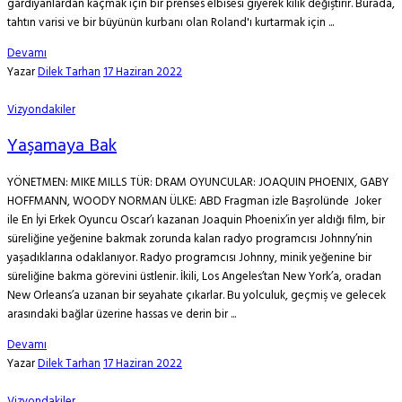
gardiyanlardan kaçmak için bir prenses elbisesi giyerek kılık değiştirir. Burada,
tahtın varisi ve bir büyünün kurbanı olan Roland'ı kurtarmak için ...
Devamı
Yazar
Dilek Tarhan
17 Haziran 2022
Vizyondakiler
Yaşamaya Bak
YÖNETMEN: MIKE MILLS TÜR: DRAM OYUNCULAR: JOAQUIN PHOENIX, GABY
HOFFMANN, WOODY NORMAN ÜLKE: ABD Fragman izle Başrolünde Joker
ile En İyi Erkek Oyuncu Oscar’ı kazanan Joaquin Phoenix’in yer aldığı film, bir
süreliğine yeğenine bakmak zorunda kalan radyo programcısı Johnny’nin
yaşadıklarına odaklanıyor. Radyo programcısı Johnny, minik yeğenine bir
süreliğine bakma görevini üstlenir. İkili, Los Angeles’tan New York’a, oradan
New Orleans’a uzanan bir seyahate çıkarlar. Bu yolculuk, geçmiş ve gelecek
arasındaki bağlar üzerine hassas ve derin bir ...
Devamı
Yazar
Dilek Tarhan
17 Haziran 2022
Vizyondakiler