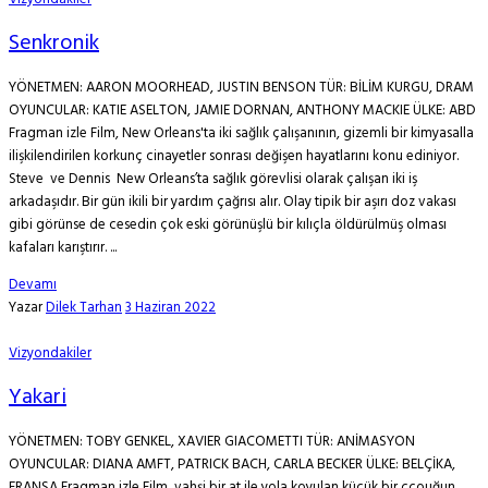
Senkronik
YÖNETMEN: AARON MOORHEAD, JUSTIN BENSON TÜR: BİLİM KURGU, DRAM
OYUNCULAR: KATIE ASELTON, JAMIE DORNAN, ANTHONY MACKIE ÜLKE: ABD
Fragman izle Film, New Orleans'ta iki sağlık çalışanının, gizemli bir kimyasalla
ilişkilendirilen korkunç cinayetler sonrası değişen hayatlarını konu ediniyor.
Steve ve Dennis New Orleans’ta sağlık görevlisi olarak çalışan iki iş
arkadaşıdır. Bir gün ikili bir yardım çağrısı alır. Olay tipik bir aşırı doz vakası
gibi görünse de cesedin çok eski görünüşlü bir kılıçla öldürülmüş olması
kafaları karıştırır. ...
Devamı
Yazar
Dilek Tarhan
3 Haziran 2022
Vizyondakiler
Yakari
YÖNETMEN: TOBY GENKEL, XAVIER GIACOMETTI TÜR: ANİMASYON
OYUNCULAR: DIANA AMFT, PATRICK BACH, CARLA BECKER ÜLKE: BELÇİKA,
FRANSA Fragman izle Film, vahşi bir at ile yola koyulan küçük bir çcouğun