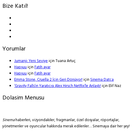
Bize Katıl!
Yorumlar
Jumanji: Yeni Seviye
için
Tuana Artuç
Hapşuu
için
Fatih ayar
Hapşuu
için
Fatih ayar
Emma Stone, Cruella 2 İçin Geri Dönüyor!
için
Sinema Datça
‘Gravity Falls’ın Yaratıcısı Alex Hirsch Netflix’le Anlaştı!
için
Elif Naz
Dolasim Menusu
Sinema
haberleri, vizyondakiler, fragmanlar, özel dosyalar, röportajlar,
yönetmenler ve oyuncular hakkında merak edilenler… Sinemaya dair her şey!