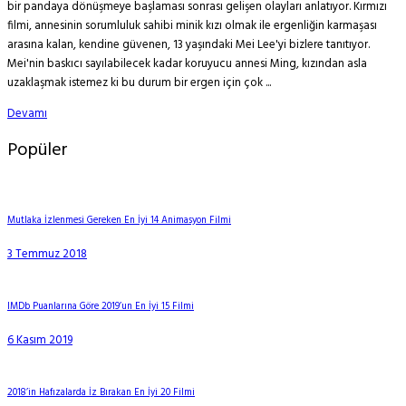
bir pandaya dönüşmeye başlaması sonrası gelişen olayları anlatıyor. Kırmızı
filmi, annesinin sorumluluk sahibi minik kızı olmak ile ergenliğin karmaşası
arasına kalan, kendine güvenen, 13 yaşındaki Mei Lee'yi bizlere tanıtıyor.
Mei'nin baskıcı sayılabilecek kadar koruyucu annesi Ming, kızından asla
uzaklaşmak istemez ki bu durum bir ergen için çok ...
Devamı
Popüler
Mutlaka İzlenmesi Gereken En İyi 14 Animasyon Filmi
3 Temmuz 2018
IMDb Puanlarına Göre 2019’un En İyi 15 Filmi
6 Kasım 2019
2018’in Hafızalarda İz Bırakan En İyi 20 Filmi