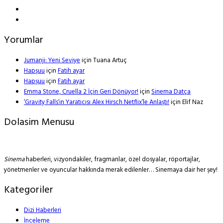
Yorumlar
Jumanji: Yeni Seviye
için
Tuana Artuç
Hapşuu
için
Fatih ayar
Hapşuu
için
Fatih ayar
Emma Stone, Cruella 2 İçin Geri Dönüyor!
için
Sinema Datça
‘Gravity Falls’ın Yaratıcısı Alex Hirsch Netflix’le Anlaştı!
için
Elif Naz
Dolasim Menusu
Sinema
haberleri, vizyondakiler, fragmanlar, özel dosyalar, röportajlar,
yönetmenler ve oyuncular hakkında merak edilenler… Sinemaya dair her şey!
Kategoriler
Dizi Haberleri
İnceleme