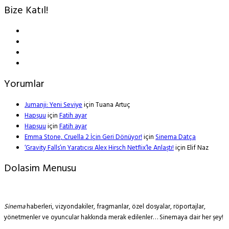
Bize Katıl!
Yorumlar
Jumanji: Yeni Seviye
için
Tuana Artuç
Hapşuu
için
Fatih ayar
Hapşuu
için
Fatih ayar
Emma Stone, Cruella 2 İçin Geri Dönüyor!
için
Sinema Datça
‘Gravity Falls’ın Yaratıcısı Alex Hirsch Netflix’le Anlaştı!
için
Elif Naz
Dolasim Menusu
Sinema
haberleri, vizyondakiler, fragmanlar, özel dosyalar, röportajlar,
yönetmenler ve oyuncular hakkında merak edilenler… Sinemaya dair her şey!