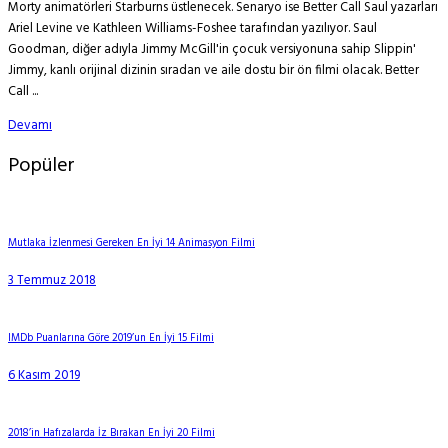
Morty animatörleri Starburns üstlenecek. Senaryo ise Better Call Saul yazarları
Ariel Levine ve Kathleen Williams-Foshee tarafından yazılıyor. Saul
Goodman, diğer adıyla Jimmy McGill'in çocuk versiyonuna sahip Slippin'
Jimmy, kanlı orijinal dizinin sıradan ve aile dostu bir ön filmi olacak. Better
Call ...
Devamı
Popüler
Mutlaka İzlenmesi Gereken En İyi 14 Animasyon Filmi
3 Temmuz 2018
IMDb Puanlarına Göre 2019’un En İyi 15 Filmi
6 Kasım 2019
2018’in Hafızalarda İz Bırakan En İyi 20 Filmi