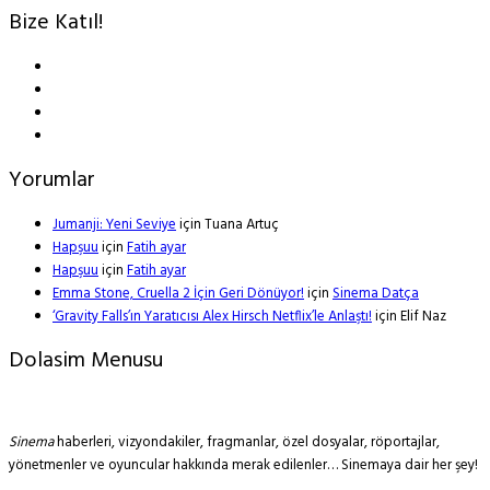
Bize Katıl!
Yorumlar
Jumanji: Yeni Seviye
için
Tuana Artuç
Hapşuu
için
Fatih ayar
Hapşuu
için
Fatih ayar
Emma Stone, Cruella 2 İçin Geri Dönüyor!
için
Sinema Datça
‘Gravity Falls’ın Yaratıcısı Alex Hirsch Netflix’le Anlaştı!
için
Elif Naz
Dolasim Menusu
Sinema
haberleri, vizyondakiler, fragmanlar, özel dosyalar, röportajlar,
yönetmenler ve oyuncular hakkında merak edilenler… Sinemaya dair her şey!