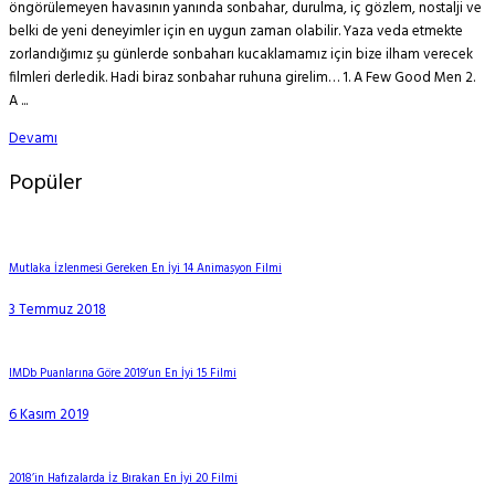
öngörülemeyen havasının yanında sonbahar, durulma, iç gözlem, nostalji ve
belki de yeni deneyimler için en uygun zaman olabilir. Yaza veda etmekte
zorlandığımız şu günlerde sonbaharı kucaklamamız için bize ilham verecek
filmleri derledik. Hadi biraz sonbahar ruhuna girelim… 1. A Few Good Men 2.
A ...
Devamı
Popüler
Mutlaka İzlenmesi Gereken En İyi 14 Animasyon Filmi
3 Temmuz 2018
IMDb Puanlarına Göre 2019’un En İyi 15 Filmi
6 Kasım 2019
2018’in Hafızalarda İz Bırakan En İyi 20 Filmi