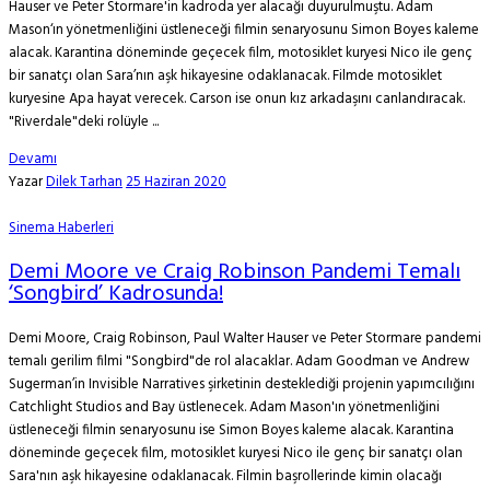
Hauser ve Peter Stormare'in kadroda yer alacağı duyurulmuştu. Adam
Mason‘ın yönetmenliğini üstleneceği filmin senaryosunu Simon Boyes kaleme
alacak. Karantina döneminde geçecek film, motosiklet kuryesi Nico ile genç
bir sanatçı olan Sara’nın aşk hikayesine odaklanacak. Filmde motosiklet
kuryesine Apa hayat verecek. Carson ise onun kız arkadaşını canlandıracak.
"Riverdale"deki rolüyle ...
Devamı
Yazar
Dilek Tarhan
25 Haziran 2020
Sinema Haberleri
Demi Moore ve Craig Robinson Pandemi Temalı
‘Songbird’ Kadrosunda!
Demi Moore, Craig Robinson, Paul Walter Hauser ve Peter Stormare pandemi
temalı gerilim filmi "Songbird"de rol alacaklar. Adam Goodman ve Andrew
Sugerman’in Invisible Narratives şirketinin desteklediği projenin yapımcılığını
Catchlight Studios and Bay üstlenecek. Adam Mason'ın yönetmenliğini
üstleneceği filmin senaryosunu ise Simon Boyes kaleme alacak. Karantina
döneminde geçecek film, motosiklet kuryesi Nico ile genç bir sanatçı olan
Sara'nın aşk hikayesine odaklanacak. Filmin başrollerinde kimin olacağı