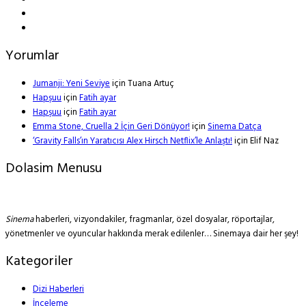
Yorumlar
Jumanji: Yeni Seviye
için
Tuana Artuç
Hapşuu
için
Fatih ayar
Hapşuu
için
Fatih ayar
Emma Stone, Cruella 2 İçin Geri Dönüyor!
için
Sinema Datça
‘Gravity Falls’ın Yaratıcısı Alex Hirsch Netflix’le Anlaştı!
için
Elif Naz
Dolasim Menusu
Sinema
haberleri, vizyondakiler, fragmanlar, özel dosyalar, röportajlar,
yönetmenler ve oyuncular hakkında merak edilenler… Sinemaya dair her şey!
Kategoriler
Dizi Haberleri
İnceleme