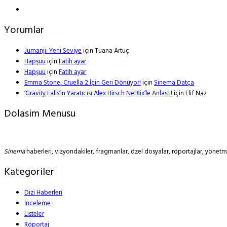
Yorumlar
Jumanji: Yeni Seviye
için
Tuana Artuç
Hapşuu
için
Fatih ayar
Hapşuu
için
Fatih ayar
Emma Stone, Cruella 2 İçin Geri Dönüyor!
için
Sinema Datça
‘Gravity Falls’ın Yaratıcısı Alex Hirsch Netflix’le Anlaştı!
için
Elif Naz
Dolasim Menusu
Sinema
haberleri, vizyondakiler, fragmanlar, özel dosyalar, röportajlar, yöne
Kategoriler
Dizi Haberleri
İnceleme
Listeler
Röportaj