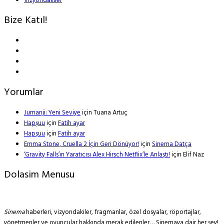
Vizyondakiler
Bize Katıl!
Yorumlar
Jumanji: Yeni Seviye
için
Tuana Artuç
Hapşuu
için
Fatih ayar
Hapşuu
için
Fatih ayar
Emma Stone, Cruella 2 İçin Geri Dönüyor!
için
Sinema Datça
‘Gravity Falls’ın Yaratıcısı Alex Hirsch Netflix’le Anlaştı!
için
Elif Naz
Dolasim Menusu
Sinema
haberleri, vizyondakiler, fragmanlar, özel dosyalar, röportajlar,
yönetmenler ve oyuncular hakkında merak edilenler… Sinemaya dair her şey!