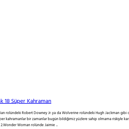
cak 18 Süper Kahraman
 Man rolündeki Robert Downey Jr. ya da Wolverine rolündeki Hugh Jackman gibi 
r kahramanlar bir zamanlar bugün bildiğimiz yüzlere sahip olmama riskiyle karşı k
o 2.Wonder Woman rolünde Jaimie ...