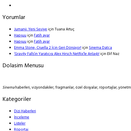
Yorumlar
Jumanji: Yeni Seviye
için
Tuana Artuç
Hapşuu
için
Fatih ayar
Hapşuu
için
Fatih ayar
Emma Stone, Cruella 2 İçin Geri Dönüyor!
için
Sinema Datça
‘Gravity Falls’ın Yaratıcısı Alex Hirsch Netflix’le Anlaştı!
için
Elif Naz
Dolasim Menusu
Sinema
haberleri, vizyondakiler, fragmanlar, özel dosyalar, röportajlar, yöne
Kategoriler
Dizi Haberleri
İnceleme
Listeler
Röportaj