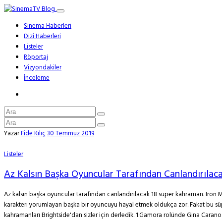
Sinema Haberleri
Dizi Haberleri
Listeler
Röportaj
Vizyondakiler
İnceleme
Yazar
Fide Kılıç
30 Temmuz 2019
Listeler
Az Kalsın Başka Oyuncular Tarafından Canlandırıla
Az kalsın başka oyuncular tarafından canlandırılacak 18 süper kahraman. Iron
karakteri yorumlayan başka bir oyuncuyu hayal etmek oldukça zor. Fakat bu süpe
kahramanları Brightside'dan sizler için derledik. 1.Gamora rolünde Gina Caran