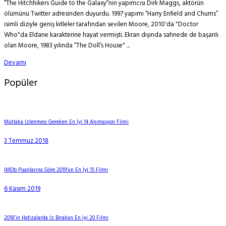
“The Hitchhikers Guide to the Galaxy”nin yapımcısı Dirk Maggs, aktörün
ölümünü Twitter adresinden duyurdu. 1997 yapımı “Harry Enfield and Chums”
isimli diziyle geniş kitleler tarafından sevilen Moore, 2010'da "Doctor
Who"da Eldane karakterine hayat vermişti. Ekran dışında sahnede de başarılı
olan Moore, 1983 yılında “The Doll’s House" ...
Devamı
Popüler
Mutlaka İzlenmesi Gereken En İyi 14 Animasyon Filmi
3 Temmuz 2018
IMDb Puanlarına Göre 2019’un En İyi 15 Filmi
6 Kasım 2019
2018’in Hafızalarda İz Bırakan En İyi 20 Filmi