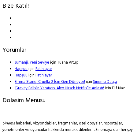
Bize Katıl!
Yorumlar
Jumanji: Yeni Seviye
için
Tuana Artuç
Hapşuu
için
Fatih ayar
Hapşuu
için
Fatih ayar
Emma Stone, Cruella 2 İçin Geri Dönüyor!
için
Sinema Datça
‘Gravity Falls’ın Yaratıcısı Alex Hirsch Netflix’le Anlaştı!
için
Elif Naz
Dolasim Menusu
Sinema
haberleri, vizyondakiler, fragmanlar, özel dosyalar, röportajlar,
yönetmenler ve oyuncular hakkında merak edilenler… Sinemaya dair her şey!