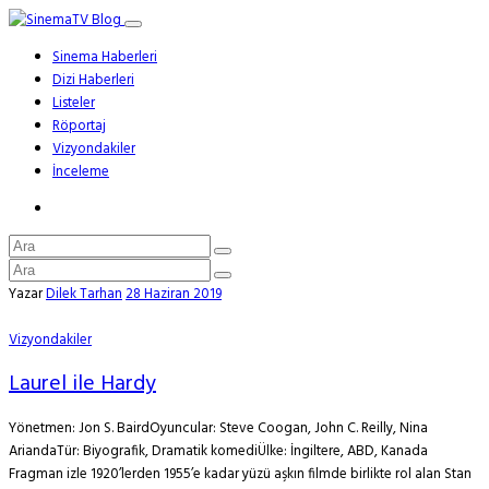
Sinema Haberleri
Dizi Haberleri
Listeler
Röportaj
Vizyondakiler
İnceleme
Yazar
Dilek Tarhan
28 Haziran 2019
Vizyondakiler
Laurel ile Hardy
Yönetmen: Jon S. BairdOyuncular: Steve Coogan, John C. Reilly, Nina
AriandaTür: Biyografik, Dramatik komediÜlke: İngiltere, ABD, Kanada
Fragman izle 1920’lerden 1955’e kadar yüzü aşkın filmde birlikte rol alan Stan