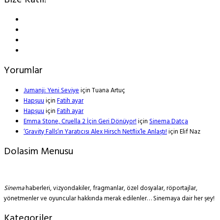
Bize Katıl!
Yorumlar
Jumanji: Yeni Seviye
için
Tuana Artuç
Hapşuu
için
Fatih ayar
Hapşuu
için
Fatih ayar
Emma Stone, Cruella 2 İçin Geri Dönüyor!
için
Sinema Datça
‘Gravity Falls’ın Yaratıcısı Alex Hirsch Netflix’le Anlaştı!
için
Elif Naz
Dolasim Menusu
Sinema
haberleri, vizyondakiler, fragmanlar, özel dosyalar, röportajlar,
yönetmenler ve oyuncular hakkında merak edilenler… Sinemaya dair her şey!
Kategoriler