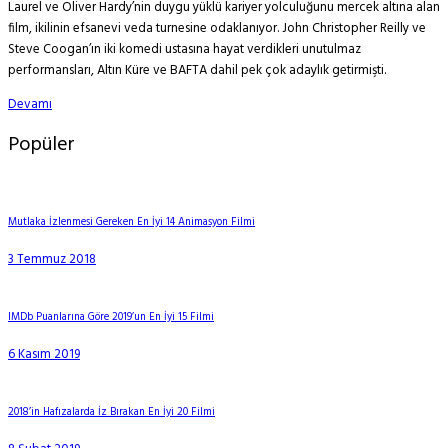
Laurel ve Oliver Hardy’nin duygu yüklü kariyer yolculuğunu mercek altına alan
film, ikilinin efsanevi veda turnesine odaklanıyor. John Christopher Reilly ve
Steve Coogan’ın iki komedi ustasına hayat verdikleri unutulmaz
performansları, Altın Küre ve BAFTA dahil pek çok adaylık getirmişti.
Devamı
Popüler
Mutlaka İzlenmesi Gereken En İyi 14 Animasyon Filmi
3 Temmuz 2018
IMDb Puanlarına Göre 2019’un En İyi 15 Filmi
6 Kasım 2019
2018’in Hafızalarda İz Bırakan En İyi 20 Filmi