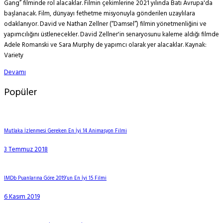
Gang” filminde rol alacaklar. Filmin çekimlerine 2021 yılında Batı Avrupa'da
başlanacak. Film, dünyayı fethetme misyonuyla gönderilen uzaylılara
odaklanıyor. David ve Nathan Zellner (“Damsel”) filmin yönetmenliğini ve
yapımcılığını üstlenecekler. David Zellner'in senaryosunu kaleme aldığı filmde
Adele Romanski ve Sara Murphy de yapımcı olarak yer alacaklar. Kaynak:
Variety
Devamı
Popüler
Mutlaka İzlenmesi Gereken En İyi 14 Animasyon Filmi
3 Temmuz 2018
IMDb Puanlarına Göre 2019’un En İyi 15 Filmi
6 Kasım 2019