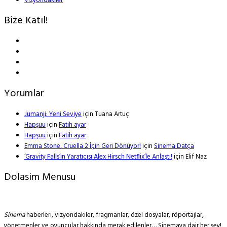
Vizyondakiler
Bize Katıl!
Yorumlar
Jumanji: Yeni Seviye
için
Tuana Artuç
Hapşuu
için
Fatih ayar
Hapşuu
için
Fatih ayar
Emma Stone, Cruella 2 İçin Geri Dönüyor!
için
Sinema Datça
‘Gravity Falls’ın Yaratıcısı Alex Hirsch Netflix’le Anlaştı!
için
Elif Naz
Dolasim Menusu
Sinema
haberleri, vizyondakiler, fragmanlar, özel dosyalar, röportajlar,
yönetmenler ve oyuncular hakkında merak edilenler… Sinemaya dair her şey!