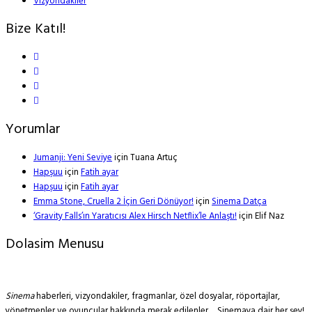
Vizyondakiler
Bize Katıl!
Yorumlar
Jumanji: Yeni Seviye
için
Tuana Artuç
Hapşuu
için
Fatih ayar
Hapşuu
için
Fatih ayar
Emma Stone, Cruella 2 İçin Geri Dönüyor!
için
Sinema Datça
‘Gravity Falls’ın Yaratıcısı Alex Hirsch Netflix’le Anlaştı!
için
Elif Naz
Dolasim Menusu
Sinema
haberleri, vizyondakiler, fragmanlar, özel dosyalar, röportajlar,
yönetmenler ve oyuncular hakkında merak edilenler… Sinemaya dair her şey!