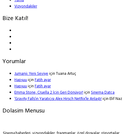
Tümü
Vizyondakiler
Bize Katıl!
Yorumlar
Jumanji: Yeni Seviye
için
Tuana Artuç
Hapşuu
için
Fatih ayar
Hapşuu
için
Fatih ayar
Emma Stone, Cruella 2 İçin Geri Dönüyor!
için
Sinema Datça
‘Gravity Falls’ın Yaratıcısı Alex Hirsch Netflix’le Anlaştı!
için
Elif Naz
Dolasim Menusu
Sinema
haberleri, vizyondakiler, fragmanlar, özel dosyalar, röportajlar,