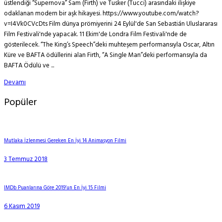
üstlendiği “Supernova” Sam (Firth) ve Tusker (Tucci) arasındaki ilişkiye
odaklanan modern bir aşk hikayesi. https://www.youtube.com/watch?
v=I4Vk0CVcDts Film dünya prömiyerini 24 Eylül'de San Sebastián Uluslararası
Film Festivali'nde yapacak. 11 Ekim'de Londra Film Festivali'nde de
gösterilecek. “The King’s Speech”deki muhteşem performansıyla Oscar, Altın
Küre ve BAFTA ödüllerini alan Firth, “A Single Man”deki performansıyla da
BAFTA Ödülü ve ...
Devamı
Popüler
Mutlaka İzlenmesi Gereken En İyi 14 Animasyon Filmi
3 Temmuz 2018
IMDb Puanlarına Göre 2019’un En İyi 15 Filmi
6 Kasım 2019