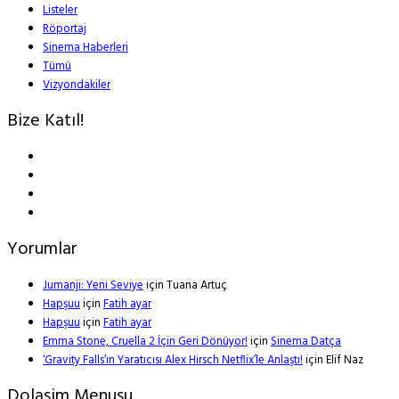
Listeler
Röportaj
Sinema Haberleri
Tümü
Vizyondakiler
Bize Katıl!
Yorumlar
Jumanji: Yeni Seviye
için
Tuana Artuç
Hapşuu
için
Fatih ayar
Hapşuu
için
Fatih ayar
Emma Stone, Cruella 2 İçin Geri Dönüyor!
için
Sinema Datça
‘Gravity Falls’ın Yaratıcısı Alex Hirsch Netflix’le Anlaştı!
için
Elif Naz
Dolasim Menusu