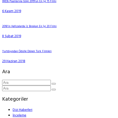
IMDb Puanlarına Göre 2019’un En İyi 15 Filmi
6 Kasım 2019
2018’in Hafızalarda İz Bırakan En İyi 20 Filmi
8 Şubat 2019
Yurtdışından Ödülle Dönen Türk Filmleri
29 Haziran 2018
Ara
Kategoriler
Dizi Haberleri
İnceleme