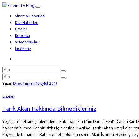
Sinema Haberleri
Dizi Haberleri
Listeler
Röportaj
Vizyondakiler
İnceleme
Yazar
Dilek Tarhan
16 Eylül 2019
Listeler
Tarık Akan Hakkında Bilmedikleriniz
Yeşilçam’ın efsane jönlerinden… Hababam Sınıfı’nın Damat Ferit’i, Canım Kardeşi
hakkında bilmediklerinizi sizler için derledik. Asıl adı Tarık Tahsin Üregil ola
Kayseri'de tamamlar. Babası emekli olduktan sonra Akan İstanbul Bakırköy’de yaş