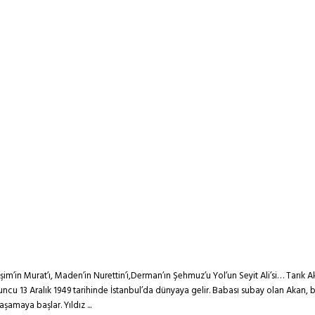
m’in Murat’ı, Maden’in Nurettin’i,Derman’ın Şehmuz’u Yol’un Seyit Ali’si… Tarık 
n oyuncu 13 Aralık 1949 tarihinde İstanbul’da dünyaya gelir. Babası subay olan Aka
amaya başlar. Yıldız ...