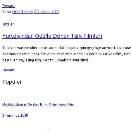
Devamı
Yazar
Dilek Tarhan
29 Haziran 2018
Listeler
Yurtdışından Ödülle Dönen Türk Filmleri
Türk sinemasının uluslararası arenadaki başarısı gün geçtikçe artıyor. Uluslarar
sinemasının unutulmaz filmlerine imza atan Metin Erksan’ın Susuz Yaz filmi, Berlin
başrolleri paylaştığı film, Necati Cumalı’nın aynı isimli ...
Devamı
Popüler
Mutlaka İzlenmesi Gereken En İyi 14 Animasyon Filmi
3 Temmuz 2018