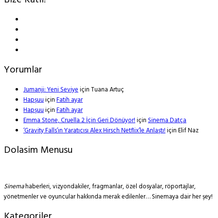
Bize Katıl!
Yorumlar
Jumanji: Yeni Seviye
için
Tuana Artuç
Hapşuu
için
Fatih ayar
Hapşuu
için
Fatih ayar
Emma Stone, Cruella 2 İçin Geri Dönüyor!
için
Sinema Datça
‘Gravity Falls’ın Yaratıcısı Alex Hirsch Netflix’le Anlaştı!
için
Elif Naz
Dolasim Menusu
Sinema
haberleri, vizyondakiler, fragmanlar, özel dosyalar, röportajlar,
yönetmenler ve oyuncular hakkında merak edilenler… Sinemaya dair her şey!
Kategoriler