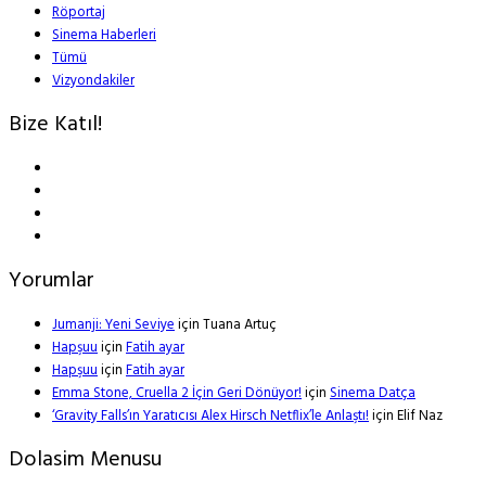
Röportaj
Sinema Haberleri
Tümü
Vizyondakiler
Bize Katıl!
Yorumlar
Jumanji: Yeni Seviye
için
Tuana Artuç
Hapşuu
için
Fatih ayar
Hapşuu
için
Fatih ayar
Emma Stone, Cruella 2 İçin Geri Dönüyor!
için
Sinema Datça
‘Gravity Falls’ın Yaratıcısı Alex Hirsch Netflix’le Anlaştı!
için
Elif Naz
Dolasim Menusu