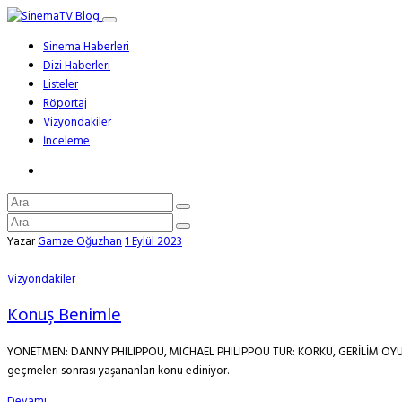
Sinema Haberleri
Dizi Haberleri
Listeler
Röportaj
Vizyondakiler
İnceleme
Yazar
Gamze Oğuzhan
1 Eylül 2023
Vizyondakiler
Konuş Benimle
YÖNETMEN: DANNY PHILIPPOU, MICHAEL PHILIPPOU TÜR: KORKU, GERİLİM OYUNCULA
geçmeleri sonrası yaşananları konu ediniyor.
Devamı