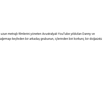
k uzun metrajlı filmlerini yöneten Avustralyalı YouTube yıldızları Danny ve
 çağırmayı keşfeden bir arkadaş grubunun, içlerinden biri korkunç bir doğaüstü