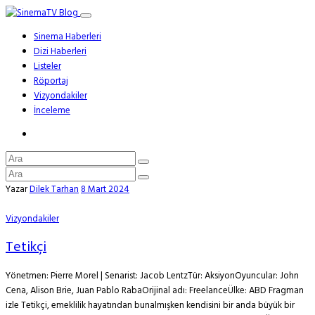
Sinema Haberleri
Dizi Haberleri
Listeler
Röportaj
Vizyondakiler
İnceleme
Yazar
Dilek Tarhan
8 Mart 2024
Vizyondakiler
Tetikçi
Yönetmen: Pierre Morel | Senarist: Jacob LentzTür: AksiyonOyuncular: John
Cena, Alison Brie, Juan Pablo RabaOrijinal adı: FreelanceÜlke: ABD Fragman
izle Tetikçi, emeklilik hayatından bunalmışken kendisini bir anda büyük bir