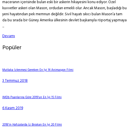
maceranın içerisinde bulan eski bir askerin hikayesini konu ediyor. Özel
kuvvetler askeri olan Mason, ordudan emekli olur. Ancak Mason, başladığı bu
yeni hayatından pek memnun değildir. Sivil hayatı sıkıcı bulan Mason’a tam
da bu sırada bir Güney Amerika ülkesinin devlet başkanıyla röportaj yapmaya
...
Devamı
Popüler
Mutlaka İzlenmesi Gereken En İyi 14 Animasyon Filmi
3 Temmuz 2018
IMDb Puanlarına Göre 2019’un En İyi 15 Filmi
6 Kasım 2019
2018’in Hafızalarda İz Bırakan En İyi 20 Filmi