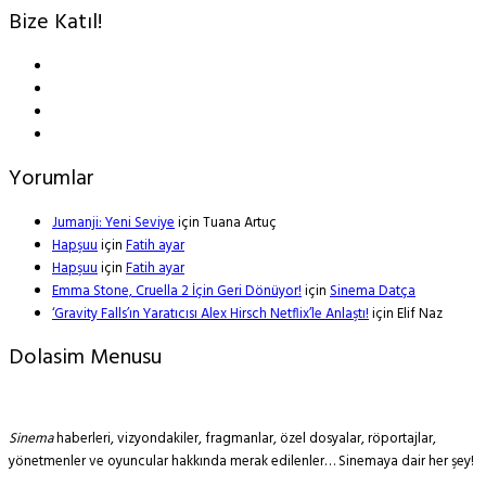
Bize Katıl!
Yorumlar
Jumanji: Yeni Seviye
için
Tuana Artuç
Hapşuu
için
Fatih ayar
Hapşuu
için
Fatih ayar
Emma Stone, Cruella 2 İçin Geri Dönüyor!
için
Sinema Datça
‘Gravity Falls’ın Yaratıcısı Alex Hirsch Netflix’le Anlaştı!
için
Elif Naz
Dolasim Menusu
Sinema
haberleri, vizyondakiler, fragmanlar, özel dosyalar, röportajlar,
yönetmenler ve oyuncular hakkında merak edilenler… Sinemaya dair her şey!