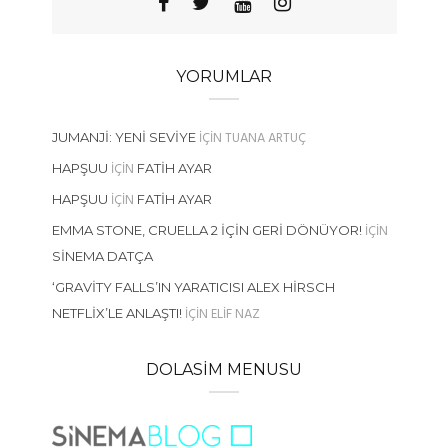
YORUMLAR
IÇIN
TUANA ARTUÇ
JUMANJI: YENI SEVIYE
IÇIN
HAPŞUU
FATIH AYAR
IÇIN
HAPŞUU
FATIH AYAR
IÇIN
EMMA STONE, CRUELLA 2 İÇIN GERI DÖNÜYOR!
SINEMA DATÇA
‘GRAVITY FALLS’IN YARATICISI ALEX HIRSCH
IÇIN
ELIF NAZ
NETFLIX’LE ANLAŞTI!
DOLASIM MENUSU