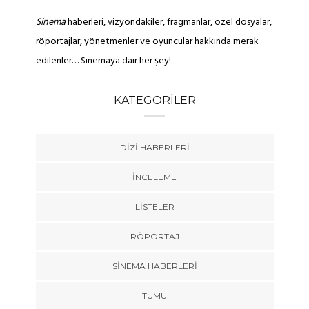
Sinema
haberleri, vizyondakiler, fragmanlar, özel dosyalar,
röportajlar, yönetmenler ve oyuncular hakkında merak
edilenler… Sinemaya dair her şey!
KATEGORILER
DIZI HABERLERI
İNCELEME
LISTELER
RÖPORTAJ
SINEMA HABERLERI
TÜMÜ