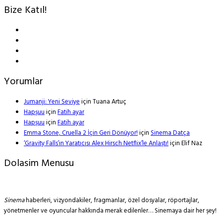
Bize Katıl!
Yorumlar
Jumanji: Yeni Seviye
için
Tuana Artuç
Hapşuu
için
Fatih ayar
Hapşuu
için
Fatih ayar
Emma Stone, Cruella 2 İçin Geri Dönüyor!
için
Sinema Datça
‘Gravity Falls’ın Yaratıcısı Alex Hirsch Netflix’le Anlaştı!
için
Elif Naz
Dolasim Menusu
Sinema
haberleri, vizyondakiler, fragmanlar, özel dosyalar, röportajlar,
yönetmenler ve oyuncular hakkında merak edilenler… Sinemaya dair her şey!