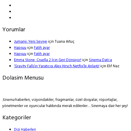
Yorumlar
Jumanji: Yeni Seviye
için
Tuana Artuç
Hapşuu
için
Fatih ayar
Hapşuu
için
Fatih ayar
Emma Stone, Cruella 2 İçin Geri Dönüyor!
için
Sinema Datça
‘Gravity Falls’ın Yaratıcısı Alex Hirsch Netflix’le Anlaştı!
için
Elif Naz
Dolasim Menusu
Sinema
haberleri, vizyondakiler, fragmanlar, özel dosyalar, röportajlar,
yönetmenler ve oyuncular hakkında merak edilenler… Sinemaya dair her şey!
Kategoriler
Dizi Haberleri