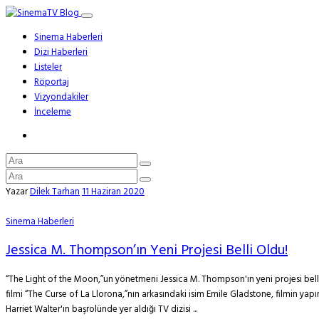
Sinema Haberleri
Dizi Haberleri
Listeler
Röportaj
Vizyondakiler
İnceleme
Yazar
Dilek Tarhan
11 Haziran 2020
Sinema Haberleri
Jessica M. Thompson’ın Yeni Projesi Belli Oldu!
“The Light of the Moon,”un yönetmeni Jessica M. Thompson'ın yeni projesi belli
filmi “The Curse of La Llorona,”nın arkasındaki isim Emile Gladstone, filmin y
Harriet Walter'ın başrolünde yer aldığı TV dizisi ...