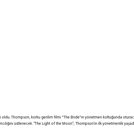
 oldu. Thompson, korku gerilim filmi "The Bride"ın yönetmen koltuğunda oturacak
apımcılığını üstlenecek. “The Light of the Moon”, Thompson’ın ilk yönetmenlik y