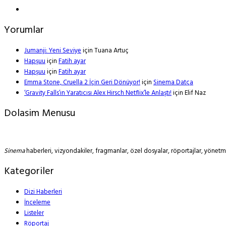
Yorumlar
Jumanji: Yeni Seviye
için
Tuana Artuç
Hapşuu
için
Fatih ayar
Hapşuu
için
Fatih ayar
Emma Stone, Cruella 2 İçin Geri Dönüyor!
için
Sinema Datça
‘Gravity Falls’ın Yaratıcısı Alex Hirsch Netflix’le Anlaştı!
için
Elif Naz
Dolasim Menusu
Sinema
haberleri, vizyondakiler, fragmanlar, özel dosyalar, röportajlar, yöne
Kategoriler
Dizi Haberleri
İnceleme
Listeler
Röportaj