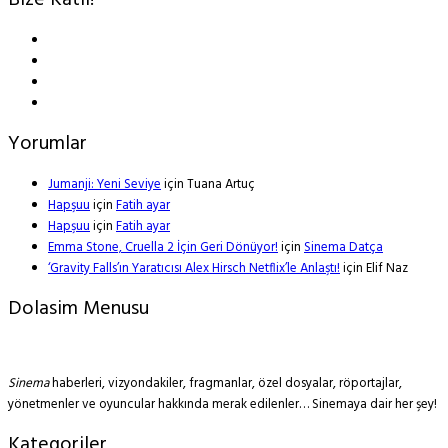
Bize Katıl!
Yorumlar
Jumanji: Yeni Seviye
için
Tuana Artuç
Hapşuu
için
Fatih ayar
Hapşuu
için
Fatih ayar
Emma Stone, Cruella 2 İçin Geri Dönüyor!
için
Sinema Datça
‘Gravity Falls’ın Yaratıcısı Alex Hirsch Netflix’le Anlaştı!
için
Elif Naz
Dolasim Menusu
Sinema
haberleri, vizyondakiler, fragmanlar, özel dosyalar, röportajlar,
yönetmenler ve oyuncular hakkında merak edilenler… Sinemaya dair her şey!
Kategoriler