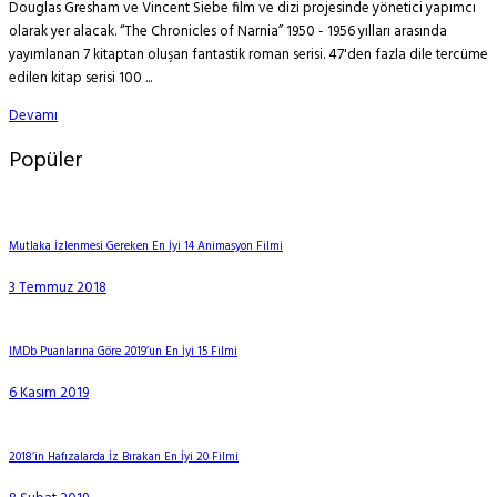
Douglas Gresham ve Vincent Siebe film ve dizi projesinde yönetici yapımcı
olarak yer alacak. “The Chronicles of Narnia” 1950 - 1956 yılları arasında
yayımlanan 7 kitaptan oluşan fantastik roman serisi. 47'den fazla dile tercüme
edilen kitap serisi 100 ...
Devamı
Popüler
Mutlaka İzlenmesi Gereken En İyi 14 Animasyon Filmi
3 Temmuz 2018
IMDb Puanlarına Göre 2019’un En İyi 15 Filmi
6 Kasım 2019
2018’in Hafızalarda İz Bırakan En İyi 20 Filmi