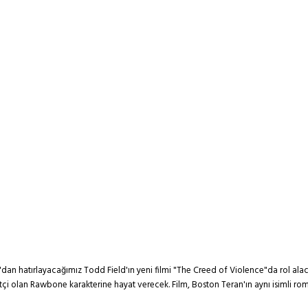
n"dan hatırlayacağımız Todd Field'ın yeni filmi "The Creed of Violence"da rol ala
tçi olan Rawbone karakterine hayat verecek. Film, Boston Teran'ın aynı isimli 