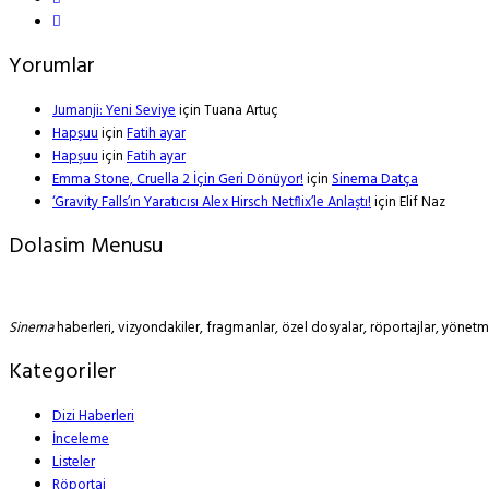
Yorumlar
Jumanji: Yeni Seviye
için
Tuana Artuç
Hapşuu
için
Fatih ayar
Hapşuu
için
Fatih ayar
Emma Stone, Cruella 2 İçin Geri Dönüyor!
için
Sinema Datça
‘Gravity Falls’ın Yaratıcısı Alex Hirsch Netflix’le Anlaştı!
için
Elif Naz
Dolasim Menusu
Sinema
haberleri, vizyondakiler, fragmanlar, özel dosyalar, röportajlar, yöne
Kategoriler
Dizi Haberleri
İnceleme
Listeler
Röportaj