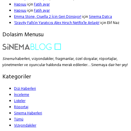
Hapşuu
için
Fatih ayar
Hapşuu
için
Fatih ayar
Emma Stone, Cruella 2 İçin Geri Dönüyor!
için
Sinema Datça
‘Gravity Falls’ın Yaratıcısı Alex Hirsch Netflix’le Anlaştı!
için
Elif Naz
Dolasim Menusu
Sinema
haberleri, vizyondakiler, fragmanlar, özel dosyalar, röportajlar,
yönetmenler ve oyuncular hakkında merak edilenler… Sinemaya dair her şey!
Kategoriler
Dizi Haberleri
İnceleme
Listeler
Röportaj
Sinema Haberleri
Tümü
Vizyondakiler