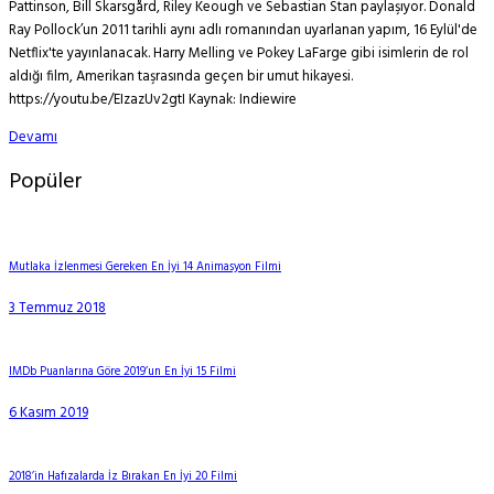
Pattinson, Bill Skarsgård, Riley Keough ve Sebastian Stan paylaşıyor. Donald
Ray Pollock’un 2011 tarihli aynı adlı romanından uyarlanan yapım, 16 Eylül'de
Netflix'te yayınlanacak. Harry Melling ve Pokey LaFarge gibi isimlerin de rol
aldığı film, Amerikan taşrasında geçen bir umut hikayesi.
https://youtu.be/EIzazUv2gtI Kaynak: Indiewire
Devamı
Popüler
Mutlaka İzlenmesi Gereken En İyi 14 Animasyon Filmi
3 Temmuz 2018
IMDb Puanlarına Göre 2019’un En İyi 15 Filmi
6 Kasım 2019
2018’in Hafızalarda İz Bırakan En İyi 20 Filmi