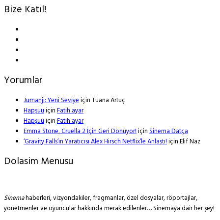
Bize Katıl!
Yorumlar
Jumanji: Yeni Seviye
için
Tuana Artuç
Hapşuu
için
Fatih ayar
Hapşuu
için
Fatih ayar
Emma Stone, Cruella 2 İçin Geri Dönüyor!
için
Sinema Datça
‘Gravity Falls’ın Yaratıcısı Alex Hirsch Netflix’le Anlaştı!
için
Elif Naz
Dolasim Menusu
Sinema
haberleri, vizyondakiler, fragmanlar, özel dosyalar, röportajlar,
yönetmenler ve oyuncular hakkında merak edilenler… Sinemaya dair her şey!