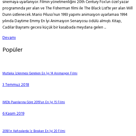
sinemaya uyarlanıyor. Filmin yönetmenliğini 20th Century Fox’un özel yazar
programında yer alan ve The Fisherman filmi ile The Black List’te yer alan Will
Dunn üstlenecek. Mario Piluso’nun 1993 yapımı animasyon uyarlaması 1994
yılında Daytime Emmy En İyi Animasyon Senaryosu ödülü almıştı. Kitap,
Cadılar Bayramı gecesi küçük bir kasabada meydana gelen ...
Devamı
Popüler
Mutlaka İzlenmesi Gereken En İyi 14 Animasyon Filmi
3 Temmuz 2018
IMDb Puanlarına Göre 2019’un En İyi 15 Filmi
6 Kasım 2019
2018’in Hafızalarda İz Bırakan En İyi 20 Filmi