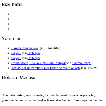
Bize Katıl!
Yorumlar
Jumanji: Yeni Seviye
için
Tuana Artuç
Hapşuu
için
Fatih ayar
Hapşuu
için
Fatih ayar
Emma Stone, Cruella 2 İçin Geri Dönüyor!
için
Sinema Datça
‘Gravity Falls’ın Yaratıcısı Alex Hirsch Netflix’le Anlaştı!
için
Elif Naz
Dolasim Menusu
Sinema
haberleri, vizyondakiler, fragmanlar, özel dosyalar, röportajlar,
yönetmenler ve oyuncular hakkında merak edilenler… Sinemaya dair her şey!