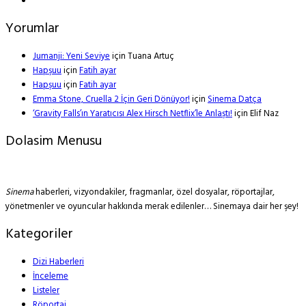
Yorumlar
Jumanji: Yeni Seviye
için
Tuana Artuç
Hapşuu
için
Fatih ayar
Hapşuu
için
Fatih ayar
Emma Stone, Cruella 2 İçin Geri Dönüyor!
için
Sinema Datça
‘Gravity Falls’ın Yaratıcısı Alex Hirsch Netflix’le Anlaştı!
için
Elif Naz
Dolasim Menusu
Sinema
haberleri, vizyondakiler, fragmanlar, özel dosyalar, röportajlar,
yönetmenler ve oyuncular hakkında merak edilenler… Sinemaya dair her şey!
Kategoriler
Dizi Haberleri
İnceleme
Listeler
Röportaj