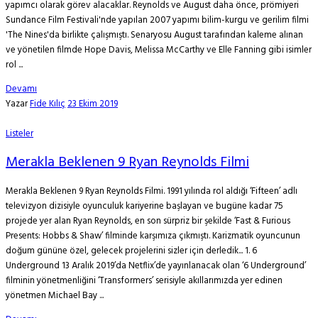
yapımcı olarak görev alacaklar. Reynolds ve August daha önce, prömiyeri
Sundance Film Festivali'nde yapılan 2007 yapımı bilim-kurgu ve gerilim filmi
'The Nines'da birlikte çalışmıştı. Senaryosu August tarafından kaleme alınan
ve yönetilen filmde Hope Davis, Melissa McCarthy ve Elle Fanning gibi isimler
rol ...
Devamı
Yazar
Fide Kılıç
23 Ekim 2019
Listeler
Merakla Beklenen 9 Ryan Reynolds Filmi
Merakla Beklenen 9 Ryan Reynolds Filmi. 1991 yılında rol aldığı ‘Fifteen’ adlı
televizyon dizisiyle oyunculuk kariyerine başlayan ve bugüne kadar 75
projede yer alan Ryan Reynolds, en son sürpriz bir şekilde ‘Fast & Furious
Presents: Hobbs & Shaw’ filminde karşımıza çıkmıştı. Karizmatik oyuncunun
doğum gününe özel, gelecek projelerini sizler için derledik... 1. 6
Underground 13 Aralık 2019’da Netflix’de yayınlanacak olan ‘6 Underground’
filminin yönetmenliğini ‘Transformers’ serisiyle akıllarımızda yer edinen
yönetmen Michael Bay ...