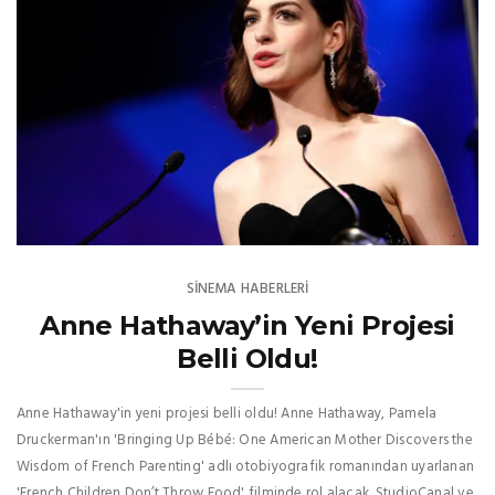
SINEMA HABERLERI
Anne Hathaway’in Yeni Projesi
Belli Oldu!
Anne Hathaway'in yeni projesi belli oldu! Anne Hathaway, Pamela
Druckerman'ın 'Bringing Up Bébé: One American Mother Discovers the
Wisdom of French Parenting' adlı otobiyografik romanından uyarlanan
'French Children Don’t Throw Food' filminde rol alacak. StudioCanal ve