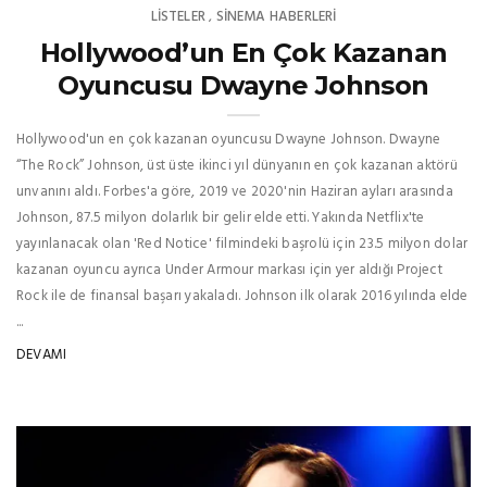
LISTELER
SINEMA HABERLERI
,
Hollywood’un En Çok Kazanan
Oyuncusu Dwayne Johnson
Hollywood'un en çok kazanan oyuncusu Dwayne Johnson. Dwayne
“The Rock” Johnson, üst üste ikinci yıl dünyanın en çok kazanan aktörü
unvanını aldı. Forbes'a göre, 2019 ve 2020'nin Haziran ayları arasında
Johnson, 87.5 milyon dolarlık bir gelir elde etti. Yakında Netflix'te
yayınlanacak olan 'Red Notice' filmindeki başrolü için 23.5 milyon dolar
kazanan oyuncu ayrıca Under Armour markası için yer aldığı Project
Rock ile de finansal başarı yakaladı. Johnson ilk olarak 2016 yılında elde
...
DEVAMI