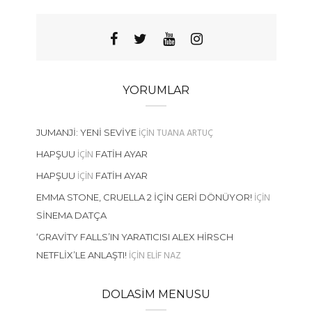
YORUMLAR
IÇIN
TUANA ARTUÇ
JUMANJI: YENI SEVIYE
IÇIN
HAPŞUU
FATIH AYAR
IÇIN
HAPŞUU
FATIH AYAR
IÇIN
EMMA STONE, CRUELLA 2 İÇIN GERI DÖNÜYOR!
SINEMA DATÇA
‘GRAVITY FALLS’IN YARATICISI ALEX HIRSCH
IÇIN
ELIF NAZ
NETFLIX’LE ANLAŞTI!
DOLASIM MENUSU