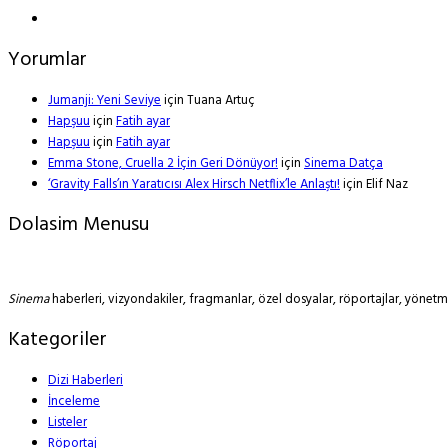
Yorumlar
Jumanji: Yeni Seviye
için
Tuana Artuç
Hapşuu
için
Fatih ayar
Hapşuu
için
Fatih ayar
Emma Stone, Cruella 2 İçin Geri Dönüyor!
için
Sinema Datça
‘Gravity Falls’ın Yaratıcısı Alex Hirsch Netflix’le Anlaştı!
için
Elif Naz
Dolasim Menusu
Sinema
haberleri, vizyondakiler, fragmanlar, özel dosyalar, röportajlar, yöne
Kategoriler
Dizi Haberleri
İnceleme
Listeler
Röportaj