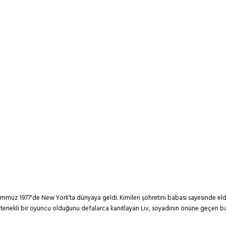
r, 1 Temmuz 1977'de New York’ta dünyaya geldi. Kimileri şöhretini babası sayesinde e
enekli bir oyuncu olduğunu defalarca kanıtlayan Liv, soyadının önüne geçen başarısı