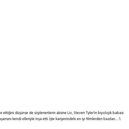
lde ettiğini düşünse de söylenenlerin aksine Liv, Steven Tyler’ın biyolojik babası
nı kendi elleriyle inşa etti. İşte kariyerindeki en iyi filmlerden bazıları… 1.