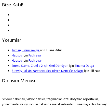
Bize Katıl!
Yorumlar
Jumanji: Yeni Seviye
için
Tuana Artuç
Hapşuu
için
Fatih ayar
Hapşuu
için
Fatih ayar
Emma Stone, Cruella 2 İçin Geri Dönüyor!
için
Sinema Datça
‘Gravity Falls’ın Yaratıcısı Alex Hirsch Netflix’le Anlaştı!
için
Elif Naz
Dolasim Menusu
Sinema
haberleri, vizyondakiler, fragmanlar, özel dosyalar, röportajlar,
yönetmenler ve oyuncular hakkında merak edilenler… Sinemaya dair her şey!