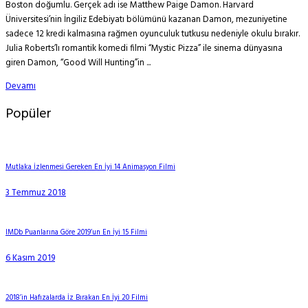
Boston doğumlu. Gerçek adı ise Matthew Paige Damon. Harvard
Üniversitesi’nin İngiliz Edebiyatı bölümünü kazanan Damon, mezuniyetine
sadece 12 kredi kalmasına rağmen oyunculuk tutkusu nedeniyle okulu bırakır.
Julia Roberts’lı romantik komedi filmi “Mystic Pizza” ile sinema dünyasına
giren Damon, “Good Will Hunting”in ...
Devamı
Popüler
Mutlaka İzlenmesi Gereken En İyi 14 Animasyon Filmi
3 Temmuz 2018
IMDb Puanlarına Göre 2019’un En İyi 15 Filmi
6 Kasım 2019
2018’in Hafızalarda İz Bırakan En İyi 20 Filmi