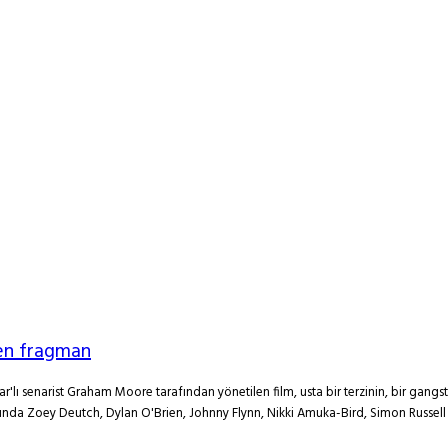
ten fragman
lı senarist Graham Moore tarafından yönetilen film, usta bir terzinin, bir gangster
nda Zoey Deutch, Dylan O'Brien, Johnny Flynn, Nikki Amuka-Bird, Simon Russell 