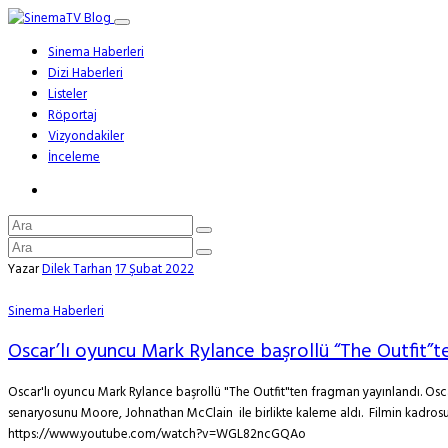
Sinema Haberleri
Dizi Haberleri
Listeler
Röportaj
Vizyondakiler
İnceleme
Yazar
Dilek Tarhan
17 Şubat 2022
Sinema Haberleri
Oscar’lı oyuncu Mark Rylance başrollü “The Outfit”
Oscar'lı oyuncu Mark Rylance başrollü "The Outfit"ten fragman yayınlandı. Oscar'
senaryosunu Moore, Johnathan McClain ile birlikte kaleme aldı. Filmin kadrosu
https://www.youtube.com/watch?v=WGL82ncGQAo