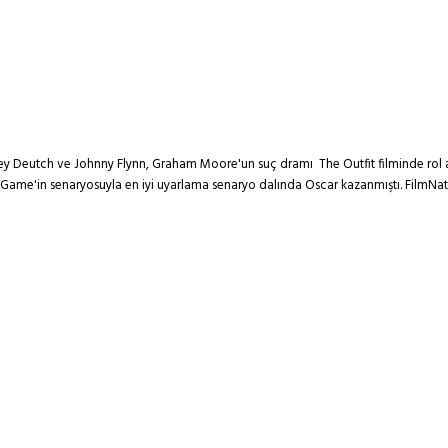
ey Deutch ve Johnny Flynn, Graham Moore'un suç dramı The Outfit filminde rol ala
n Game'in senaryosuyla en iyi uyarlama senaryo dalında Oscar kazanmıştı. FilmNa