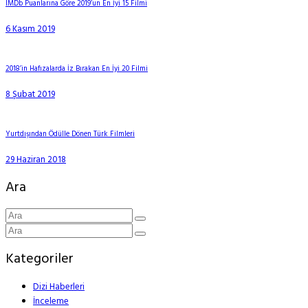
IMDb Puanlarına Göre 2019’un En İyi 15 Filmi
6 Kasım 2019
2018’in Hafızalarda İz Bırakan En İyi 20 Filmi
8 Şubat 2019
Yurtdışından Ödülle Dönen Türk Filmleri
29 Haziran 2018
Ara
Kategoriler
Dizi Haberleri
İnceleme