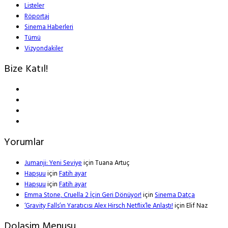
Listeler
Röportaj
Sinema Haberleri
Tümü
Vizyondakiler
Bize Katıl!
Yorumlar
Jumanji: Yeni Seviye
için
Tuana Artuç
Hapşuu
için
Fatih ayar
Hapşuu
için
Fatih ayar
Emma Stone, Cruella 2 İçin Geri Dönüyor!
için
Sinema Datça
‘Gravity Falls’ın Yaratıcısı Alex Hirsch Netflix’le Anlaştı!
için
Elif Naz
Dolasim Menusu