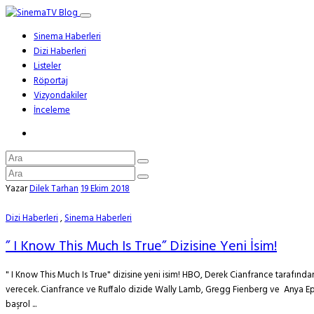
Sinema Haberleri
Dizi Haberleri
Listeler
Röportaj
Vizyondakiler
İnceleme
Yazar
Dilek Tarhan
19 Ekim 2018
Dizi Haberleri
,
Sinema Haberleri
” I Know This Much Is True” Dizisine Yeni İsim!
" I Know This Much Is True" dizisine yeni isim! HBO, Derek Cianfrance tarafından
verecek. Cianfrance ve Ruffalo dizide Wally Lamb, Gregg Fienberg ve Anya Epst
başrol ...