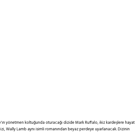
nce'ın yönetmen koltuğunda oturacağı dizide Mark Ruffalo, ikiz kardeşlere hayat
dizi, Wally Lamb aynı isimli romanından beyaz perdeye uyarlanacak. Dizinin