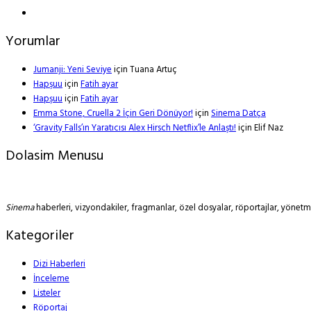
Yorumlar
Jumanji: Yeni Seviye
için
Tuana Artuç
Hapşuu
için
Fatih ayar
Hapşuu
için
Fatih ayar
Emma Stone, Cruella 2 İçin Geri Dönüyor!
için
Sinema Datça
‘Gravity Falls’ın Yaratıcısı Alex Hirsch Netflix’le Anlaştı!
için
Elif Naz
Dolasim Menusu
Sinema
haberleri, vizyondakiler, fragmanlar, özel dosyalar, röportajlar, yöne
Kategoriler
Dizi Haberleri
İnceleme
Listeler
Röportaj