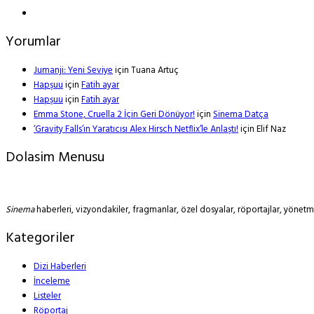
Yorumlar
Jumanji: Yeni Seviye
için
Tuana Artuç
Hapşuu
için
Fatih ayar
Hapşuu
için
Fatih ayar
Emma Stone, Cruella 2 İçin Geri Dönüyor!
için
Sinema Datça
‘Gravity Falls’ın Yaratıcısı Alex Hirsch Netflix’le Anlaştı!
için
Elif Naz
Dolasim Menusu
Sinema
haberleri, vizyondakiler, fragmanlar, özel dosyalar, röportajlar, yöne
Kategoriler
Dizi Haberleri
İnceleme
Listeler
Röportaj