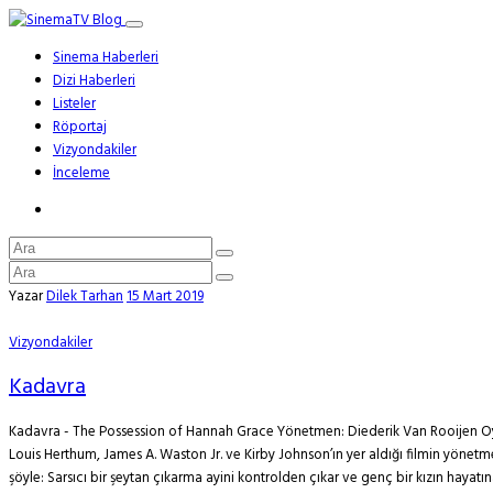
Sinema Haberleri
Dizi Haberleri
Listeler
Röportaj
Vizyondakiler
İnceleme
Yazar
Dilek Tarhan
15 Mart 2019
Vizyondakiler
Kadavra
Kadavra - The Possession of Hannah Grace Yönetmen: Diederik Van Rooijen Oyu
Louis Herthum, James A. Waston Jr. ve Kirby Johnson’ın yer aldığı filmin yönetm
şöyle: Sarsıcı bir şeytan çıkarma ayini kontrolden çıkar ve genç bir kızın hayatına 