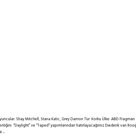
ncular: Shay Mitchell, Stana Katic, Grey Damon Tür: Korku Ülke: ABD Fragman 
enliğini “Daylight” ve “Taped” yapımlarından hatırlayacağımız Diederik van Rooije
...