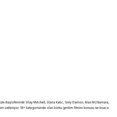
izle Başrollerinde Shay Mitchell, Stana Katic, Grey Damon, Max McNamara,
n üstleniyor. 18+ kategorisinde olan korku gerilim filmini konusu ise kısaca