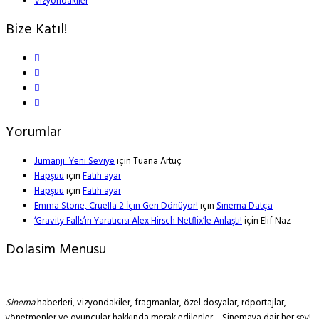
Vizyondakiler
Bize Katıl!
Yorumlar
Jumanji: Yeni Seviye
için
Tuana Artuç
Hapşuu
için
Fatih ayar
Hapşuu
için
Fatih ayar
Emma Stone, Cruella 2 İçin Geri Dönüyor!
için
Sinema Datça
‘Gravity Falls’ın Yaratıcısı Alex Hirsch Netflix’le Anlaştı!
için
Elif Naz
Dolasim Menusu
Sinema
haberleri, vizyondakiler, fragmanlar, özel dosyalar, röportajlar,
yönetmenler ve oyuncular hakkında merak edilenler… Sinemaya dair her şey!