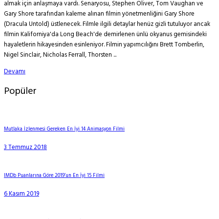
almak için anlaşmaya vardı. Senaryosu, Stephen Oliver, Tom Vaughan ve
Gary Shore tarafından kaleme alınan filmin yönetmenliğini Gary Shore
(Dracula Untold) üstlenecek. Filmle ilgili detaylar henüz gizli tutuluyor ancak
filmin Kaliforniya'da Long Beach'de demirlenen ünlü okyanus gemisindeki
hayaletlerin hikayesinden esinleniyor. Filmin yapımcılığını Brett Tomberlin,
Nigel Sinclair, Nicholas Ferrall, Thorsten ...
Devamı
Popüler
Mutlaka İzlenmesi Gereken En İyi 14 Animasyon Filmi
3 Temmuz 2018
IMDb Puanlarına Göre 2019’un En İyi 15 Filmi
6 Kasım 2019