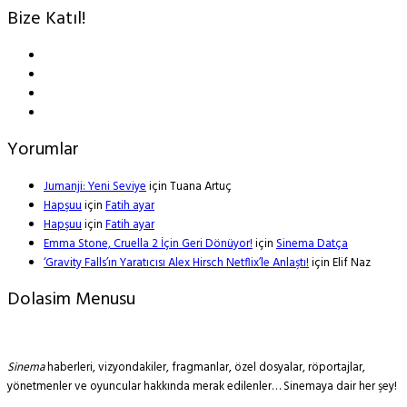
Bize Katıl!
Yorumlar
Jumanji: Yeni Seviye
için
Tuana Artuç
Hapşuu
için
Fatih ayar
Hapşuu
için
Fatih ayar
Emma Stone, Cruella 2 İçin Geri Dönüyor!
için
Sinema Datça
‘Gravity Falls’ın Yaratıcısı Alex Hirsch Netflix’le Anlaştı!
için
Elif Naz
Dolasim Menusu
Sinema
haberleri, vizyondakiler, fragmanlar, özel dosyalar, röportajlar,
yönetmenler ve oyuncular hakkında merak edilenler… Sinemaya dair her şey!