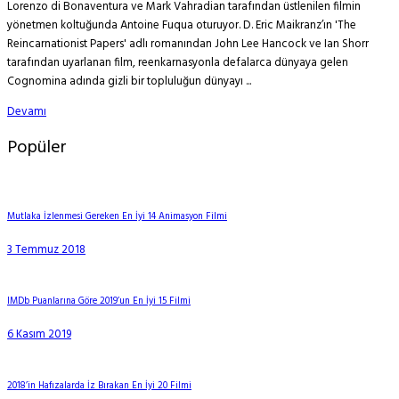
Lorenzo di Bonaventura ve Mark Vahradian tarafından üstlenilen filmin
yönetmen koltuğunda Antoine Fuqua oturuyor. D. Eric Maikranz’ın 'The
Reincarnationist Papers' adlı romanından John Lee Hancock ve Ian Shorr
tarafından uyarlanan film, reenkarnasyonla defalarca dünyaya gelen
Cognomina adında gizli bir topluluğun dünyayı ...
Devamı
Popüler
Mutlaka İzlenmesi Gereken En İyi 14 Animasyon Filmi
3 Temmuz 2018
IMDb Puanlarına Göre 2019’un En İyi 15 Filmi
6 Kasım 2019
2018’in Hafızalarda İz Bırakan En İyi 20 Filmi