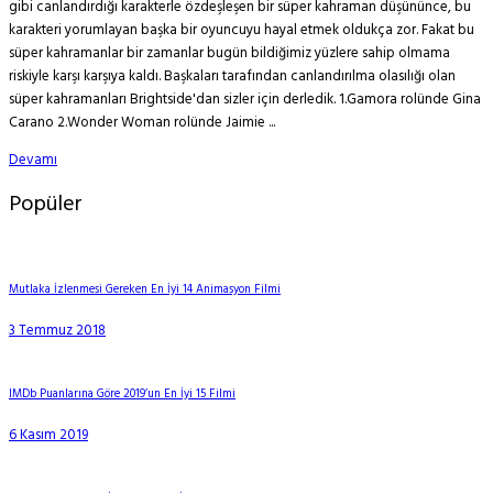
gibi canlandırdığı karakterle özdeşleşen bir süper kahraman düşününce, bu
karakteri yorumlayan başka bir oyuncuyu hayal etmek oldukça zor. Fakat bu
süper kahramanlar bir zamanlar bugün bildiğimiz yüzlere sahip olmama
riskiyle karşı karşıya kaldı. Başkaları tarafından canlandırılma olasılığı olan
süper kahramanları Brightside'dan sizler için derledik. 1.Gamora rolünde Gina
Carano 2.Wonder Woman rolünde Jaimie ...
Devamı
Popüler
Mutlaka İzlenmesi Gereken En İyi 14 Animasyon Filmi
3 Temmuz 2018
IMDb Puanlarına Göre 2019’un En İyi 15 Filmi
6 Kasım 2019