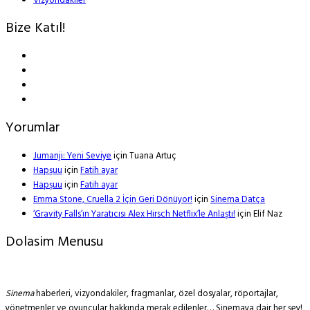
Vizyondakiler
Bize Katıl!
Yorumlar
Jumanji: Yeni Seviye
için
Tuana Artuç
Hapşuu
için
Fatih ayar
Hapşuu
için
Fatih ayar
Emma Stone, Cruella 2 İçin Geri Dönüyor!
için
Sinema Datça
‘Gravity Falls’ın Yaratıcısı Alex Hirsch Netflix’le Anlaştı!
için
Elif Naz
Dolasim Menusu
Sinema
haberleri, vizyondakiler, fragmanlar, özel dosyalar, röportajlar,
yönetmenler ve oyuncular hakkında merak edilenler… Sinemaya dair her şey!