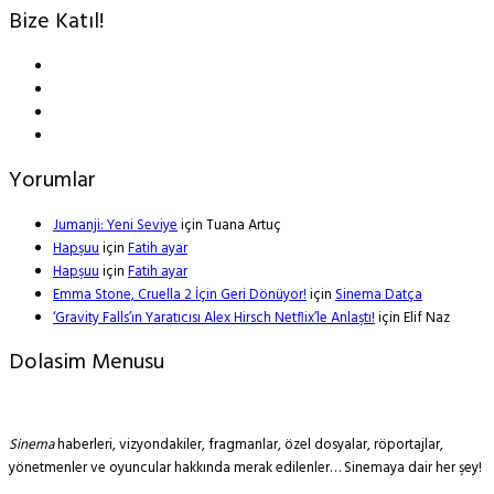
Bize Katıl!
Yorumlar
Jumanji: Yeni Seviye
için
Tuana Artuç
Hapşuu
için
Fatih ayar
Hapşuu
için
Fatih ayar
Emma Stone, Cruella 2 İçin Geri Dönüyor!
için
Sinema Datça
‘Gravity Falls’ın Yaratıcısı Alex Hirsch Netflix’le Anlaştı!
için
Elif Naz
Dolasim Menusu
Sinema
haberleri, vizyondakiler, fragmanlar, özel dosyalar, röportajlar,
yönetmenler ve oyuncular hakkında merak edilenler… Sinemaya dair her şey!