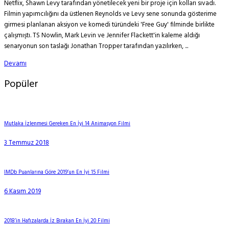
Netflix, Shawn Levy tarafından yönetilecek yeni bir proje için kolları sıvadı.
Filmin yapımcılığını da üstlenen Reynolds ve Levy sene sonunda gösterime
girmesi planlanan aksiyon ve komedi türündeki 'Free Guy' filminde birlikte
çalışmıştı. TS Nowlin, Mark Levin ve Jennifer Flackett'in kaleme aldığı
senaryonun son taslağı Jonathan Tropper tarafından yazılırken, ...
Devamı
Popüler
Mutlaka İzlenmesi Gereken En İyi 14 Animasyon Filmi
3 Temmuz 2018
IMDb Puanlarına Göre 2019’un En İyi 15 Filmi
6 Kasım 2019
2018’in Hafızalarda İz Bırakan En İyi 20 Filmi