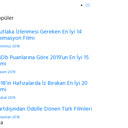
opüler
tlaka İzlenmesi Gereken En İyi 14
imasyon Filmi
Temmuz 2018
Db Puanlarına Göre 2019’un En İyi 15
lmi
asım 2019
18’in Hafızalarda İz Bırakan En İyi 20
lmi
ubat 2019
rtdışından Ödülle Dönen Türk Filmleri
Haziran 2018
ra