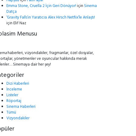
Hapşuu
için
Fatih ayar
Emma Stone, Cruella 2 İçin Geri Dönüyor!
için
Sinema
Datça
‘Gravity Falls’ın Yaratıcısı Alex Hirsch Netflix’le Anlaştı!
için
Elif Naz
olasim Menusu
nema
haberleri, vizyondakiler, fragmanlar, özel dosyalar,
ortajlar, yönetmenler ve oyuncular hakkında merak
lenler… Sinemaya dair her şey!
tegoriler
Dizi Haberleri
İnceleme
Listeler
Röportaj
Sinema Haberleri
Tümü
Vizyondakiler
opüler