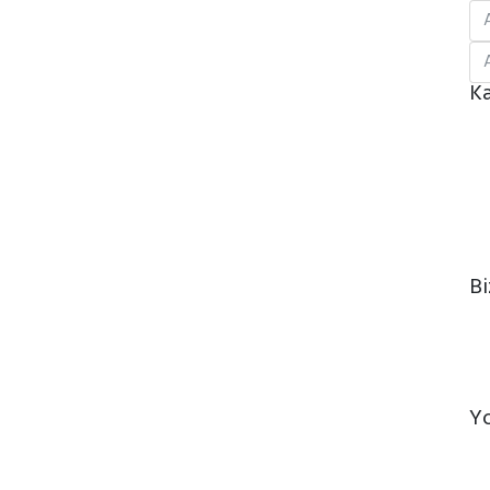
Ka
Bi
Y