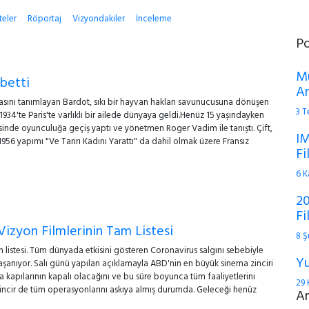
teler
Röportaj
Vizyondakiler
İnceleme
P
Mu
ybetti
An
emasını tanımlayan Bardot, sıkı bir hayvan hakları savunucusuna dönüşen
3 
1934'te Paris'te varlıklı bir ailede dünyaya geldi.Henüz 15 yaşındayken
esinde oyunculuğa geçiş yaptı ve yönetmen Roger Vadim ile tanıştı. Çift,
IM
 1956 yapımı "Ve Tanrı Kadını Yarattı" da dahil olmak üzere Fransız
Fi
6 K
20
Fi
izyon Filmlerinin Tam Listesi
8 Ş
 listesi. Tüm dünyada etkisini gösteren Coronavirus salgını sebebiyle
Yu
anıyor. Salı günü yapılan açıklamayla ABD'nin en büyük sinema zinciri
 kapılarının kapalı olacağını ve bu süre boyunca tüm faaliyetlerini
29 
incir de tüm operasyonlarını askıya almış durumda. Geleceği henüz
A