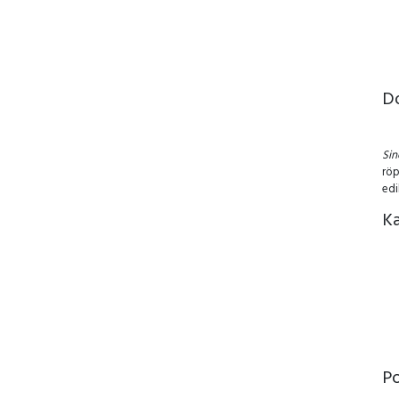
D
Si
röp
edi
Ka
P