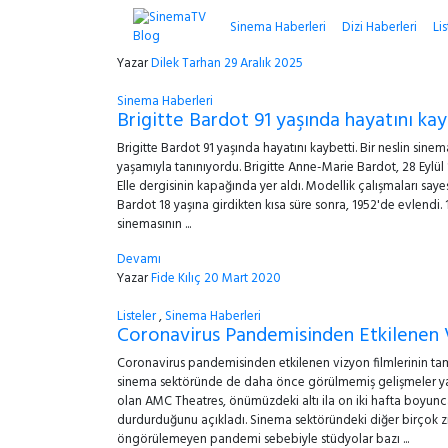
Sinema Haberleri
Dizi Haberleri
Lis
Yazar
Dilek Tarhan
29 Aralık 2025
Sinema Haberleri
Brigitte Bardot 91 yaşında hayatını ka
Brigitte Bardot 91 yaşında hayatını kaybetti. Bir neslin sin
yaşamıyla tanınıyordu. Brigitte Anne-Marie Bardot, 28 Eylül 
Elle dergisinin kapağında yer aldı. Modellik çalışmaları say
Bardot 18 yaşına girdikten kısa süre sonra, 1952'de evlendi.
sinemasının ...
Devamı
Yazar
Fide Kılıç
20 Mart 2020
Listeler
,
Sinema Haberleri
Coronavirus Pandemisinden Etkilenen V
Coronavirus pandemisinden etkilenen vizyon filmlerinin tam
sinema sektöründe de daha önce görülmemiş gelişmeler yaş
olan AMC Theatres, önümüzdeki altı ila on iki hafta boyunca
durdurduğunu açıkladı. Sinema sektöründeki diğer birçok z
öngörülemeyen pandemi sebebiyle stüdyolar bazı ...