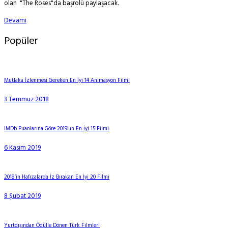
olan "The Roses"da başrolü paylaşacak.
Devamı
Popüler
Mutlaka İzlenmesi Gereken En İyi 14 Animasyon Filmi
3 Temmuz 2018
IMDb Puanlarına Göre 2019’un En İyi 15 Filmi
6 Kasım 2019
2018’in Hafızalarda İz Bırakan En İyi 20 Filmi
8 Şubat 2019
Yurtdışından Ödülle Dönen Türk Filmleri