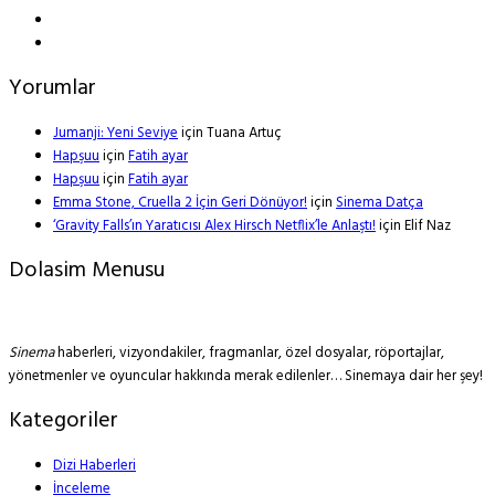
Yorumlar
Jumanji: Yeni Seviye
için
Tuana Artuç
Hapşuu
için
Fatih ayar
Hapşuu
için
Fatih ayar
Emma Stone, Cruella 2 İçin Geri Dönüyor!
için
Sinema Datça
‘Gravity Falls’ın Yaratıcısı Alex Hirsch Netflix’le Anlaştı!
için
Elif Naz
Dolasim Menusu
Sinema
haberleri, vizyondakiler, fragmanlar, özel dosyalar, röportajlar,
yönetmenler ve oyuncular hakkında merak edilenler… Sinemaya dair her şey!
Kategoriler
Dizi Haberleri
İnceleme